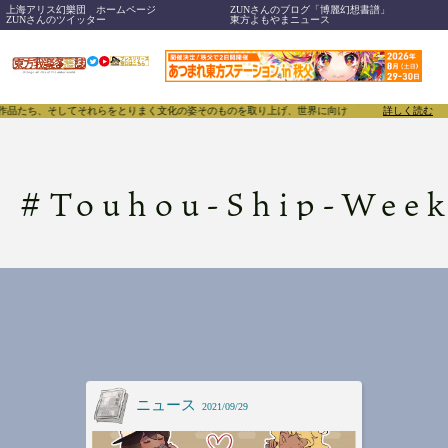
上海アリス幻樂団 ホームページ
ZUNさんのブログ「博麗幻想書譜」
ZUNさんのツイッター
東方よもやまニュース
、作品たち、そしてそれらをとりまく文化の姿そのものを取り上げ、世界に向けて誇らしく発信すること
詳しく読む
#
Touhou-Ship-Wee
ニュース
2021/09/29