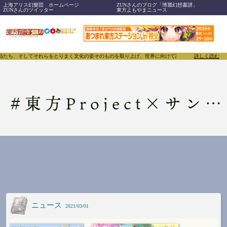
上海アリス幻樂団 ホームページ
ZUNさんのブログ「博麗幻想書譜」
ZUNさんのツイッター
東方よもやまニュース
品たち、そしてそれらをとりまく文化の姿そのものを取り上げ、世界に向けて誇らしく発信することで、
詳しく読む
#
東方Project×サンリオキャラクターズ
ニュース
2021/03/01