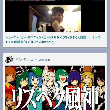
トラックメイカー・チバニャン×ビートまりお×IOSYSまろん鼎談――3人の
DTM習得術「まず作ってみればいい」
インタビュー
2020/08/18