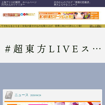
上海アリス幻樂団 ホームページ
ZUNさんのブログ「博麗幻想書譜」
ZUNさんのツイッター
東方よもやまニュース
とりまく文化の姿そのものを取り上げ、世界に向けて誇らしく発信することで、東方Projectのみ
詳しく読む
#
超東方LIVEステージ
ニュース
2026/04/24