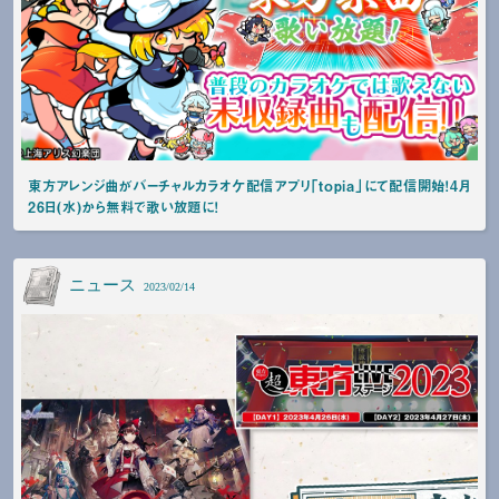
東⽅アレンジ曲がバーチャルカラオケ配信アプリ「topia」にて配信開始！4⽉
26⽇(⽔)から無料で歌い放題に！
ニュース
2023/02/14