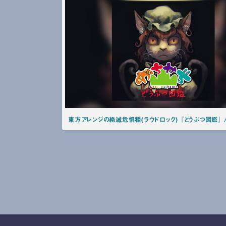
東方アレンジの絶滅危惧種(ラウドロック) 『どうぶつ図鑑』 