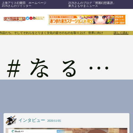
上海アリス幻樂団 ホームページ
ZUNさんのブログ「博麗幻想書譜」
ZUNさんのツイッター
東方よもやまニュース
、作品たち、そしてそれらをとりまく文化の姿そのものを取り上げ、世界に向けて誇らしく発信することで
詳しく読む
#
なるがみ
インタビュー
2020/11/05