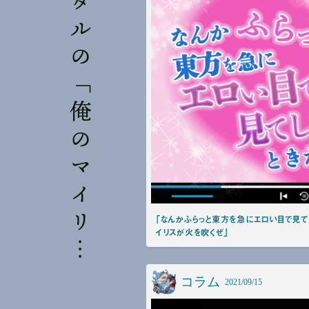
野
田
ク
リ
ス
タ
ル
の
「
俺
の
マ
イ
リ
ス
が
火
を
吹
く
ぜ
」
「なんかふらっと東方を急にエロい目で見て
イリスが火を吹くぜ」
コラム
2021/09/15