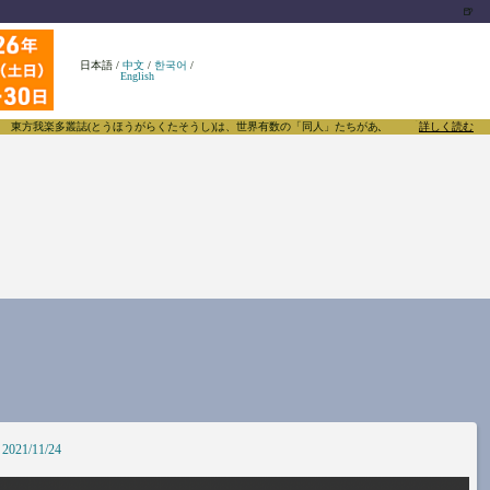
🍺
日本語
/
中文
/
한국어
/
English
楽多叢誌(とうほうがらくたそうし)は、世界有数の「同人」たちがあふれる東方Projectについて
詳しく読む
2021/11/24