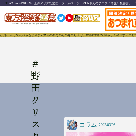
🍺
上海アリス幻樂団 ホームページ
ZUNさんのブログ「博麗幻想書譜」
東方Project関連サイト
そしてそれらをとりまく文化の姿そのものを取り上げ、世界に向けて誇らしく発信することで、東方Pr
#
コラム
2022/03/03