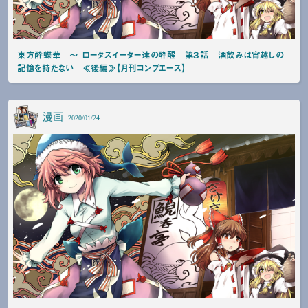
東方酔蝶華 〜 ロータスイーター達の酔醒 第３話 酒飲みは宵越しの
記憶を持たない ≪後編≫【月刊コンプエース】
漫画
2020/01/24