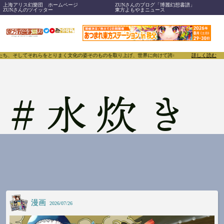
上海アリス幻樂団 ホームページ
ZUNさんのブログ「博麗幻想書譜」
ZUNさんのツイッター
東方よもやまニュース
ち、そしてそれらをとりまく文化の姿そのものを取り上げ、世界に向けて誇らしく発信することで、東方P
詳しく読む
#
水炊き
漫画
2026/07/26