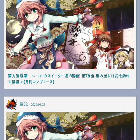
東方酔蝶華 〜 ロータスイーター達の酔醒 第78話 呑み屋には花を飾れ
≪後編≫【月刊コンプエース】
目次
2020/03/26