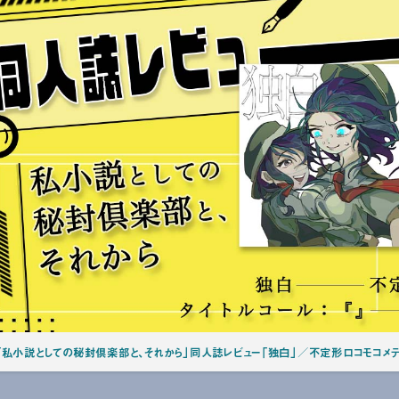
「私小説としての秘封倶楽部と、それから」同人誌レビュー「独白」／不定形ロコモコメテオ