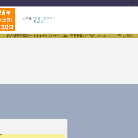
🍺
日本語
/
中文
/
한국어
/
English
東方我楽多叢誌(とうほうがらくたそうし)は、世界有数の「同人」たちがあふれる東方Projec
詳しく読む