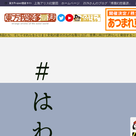
🍺
上海アリス幻樂団 ホームページ
ZUNさんのブログ「博麗幻想書譜」
東方Project関連サイト
作品たち、そしてそれらをとりまく文化の姿そのものを取り上げ、世界に向けて誇らしく発信することで、
#
はわ男