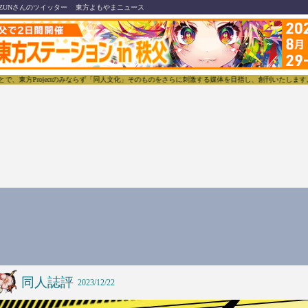
ZUNさんのツイッター
東方よもやまニュース
東方Projectのみならず「同人文化」そのものをさらに刺激する媒体を目指し、創刊いたします。
同人誌評
2023/12/22