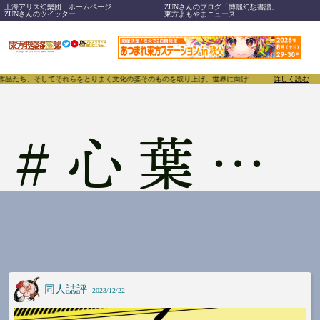
上海アリス幻樂団 ホームページ
ZUNさんのブログ「博麗幻想書譜」
ZUNさんのツイッター
東方よもやまニュース
、作品たち、そしてそれらをとりまく文化の姿そのものを取り上げ、世界に向けて誇らしく発信することで
詳しく読む
#
心葉御影
同人誌評
2023/12/22