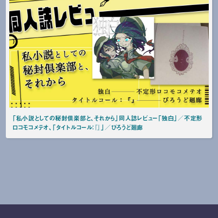
「私小説としての秘封倶楽部と、それから」同人誌レビュー「独白」／不定形
ロコモコメテオ、「タイトルコール：『』」／びろうど廻廊