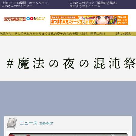
上海アリス幻樂団 ホームページ
ZUNさんのブログ「博麗幻想書譜」
ZUNさんのツイッター
東方よもやまニュース
、作品たち、そしてそれらをとりまく文化の姿そのものを取り上げ、世界に向けて誇らしく発信することで
詳しく読む
#
魔法の夜の混沌
ニュース
2020/04/27