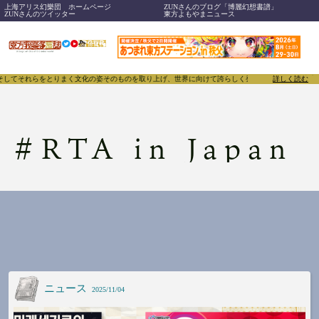
上海アリス幻樂団 ホームページ
ZUNさんのブログ「博麗幻想書譜」
ZUNさんのツイッター
東方よもやまニュース
れらをとりまく文化の姿そのものを取り上げ、世界に向けて誇らしく発信することで、東方Project
詳しく読む
#
RTA in Japan
ニュース
2025/11/04