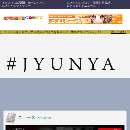
上海アリス幻樂団 ホームページ
ZUNさんのブログ「博麗幻想書譜」
ZUNさんのツイッター
東方よもやまニュース
をとりまく文化の姿そのものを取り上げ、世界に向けて誇らしく発信することで、東方Projectの
詳しく読む
#
JYUNYA
ニュース
2026/06/09