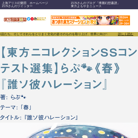
上海アリス幻樂団 ホームページ
ZUNさんのブログ「博麗幻想書譜」
ZUNさんのツイッター
東方よもやまニュース
作品たち、そしてそれらをとりまく文化の姿そのものを取り上げ、世界に向けて誇らしく発信することで、
詳しく読む
【東方ニコレクションSSコン
テスト選集】らぷ🐾《春》
『誰ソ彼ハレーション』
著: らぷ🐾
テーマ: 「春」
タイトル: 『誰ソ彼ハレーション』