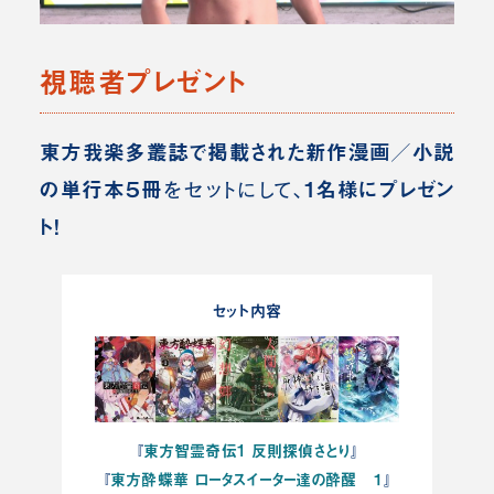
視聴者プレゼント
東方我楽多叢誌で掲載された新作漫画／小説
の単行本５冊
1名様にプレゼン
をセットにして、
ト！
セット内容
東方智霊奇伝1 反則探偵さとり
『
』
東方酔蝶華 ロータスイーター達の酔醒 １
『
』