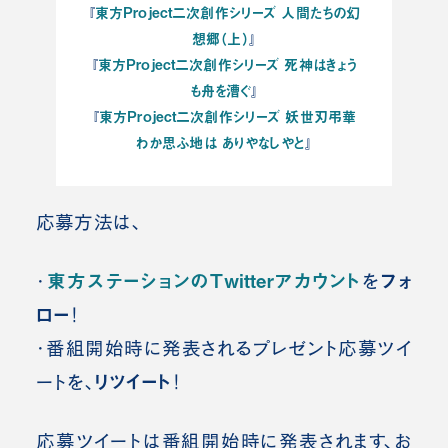
東方Project二次創作シリーズ 人間たちの幻
『
想郷（上）
』
東方Project二次創作シリーズ 死神はきょう
『
も舟を漕ぐ
』
東方Project二次創作シリーズ 妖世刃弔華
『
わか思ふ地は ありやなしやと
』
応募方法は、
東方ステーションのTwitterアカウント
フォ
・
を
ロー
！
・番組開始時に発表されるプレゼント応募ツイ
リツイート
ートを、
！
応募ツイートは番組開始時に発表されます、お