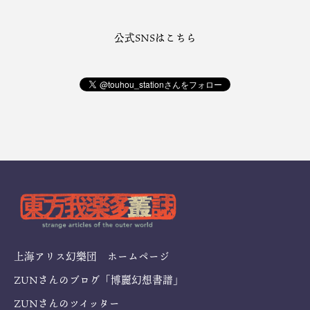
公式SNSはこちら
上海アリス幻樂団 ホームページ
ZUNさんのブログ「博麗幻想書譜」
ZUNさんのツイッター