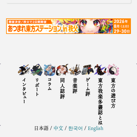
インタビュー
リポート
コラム
同人誌評
音楽評
ゲーム評
東方我楽多叢誌とは
東方の遊び方
日本語
/
中文
/
한국어
/
English