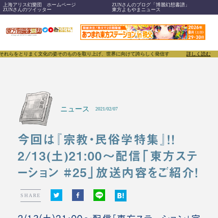
上海アリス幻樂団 ホームページ
ZUNさんのブログ「博麗幻想書譜」
ZUNさんのツイッター
東方よもやまニュース
とりまく文化の姿そのものを取り上げ、世界に向けて誇らしく発信することで、東方Projectのみな
詳しく読む
ニュース
2021/02/07
今回は『宗教・民俗学特集』！！
2/13(土)21:00～配信「東方ステ
ーション #25」放送内容をご紹介！
SHARE