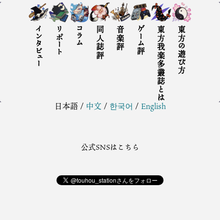
インタビュー
リポート
コラム
同人誌評
音楽評
ゲーム評
東方我楽多叢誌とは
東方の遊び方
日本語
/
中文
/
한국어
/
English
公式SNSはこちら