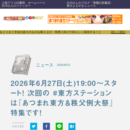
上海アリス幻樂団 ホームページ
ZUNさんのブログ「博麗幻想書譜」
ZUNさんのツイッター
東方よもやまニュース
文化の姿そのものを取り上げ、世界に向けて誇らしく発信することで、東方Projectのみならず「
詳しく読む
ニュース
2026/06/22
2026年6月27日(土)19:00～スタ
ート！ 次回の #東方ステーション
は『あつまれ東方＆秩父例大祭』
特集です！
SHARE