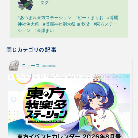
タグ
#あつまれ東方ステーション
#ビートまりお
#博麗
神社例大祭
#博麗神社例大祭 in 秩父
#東方ステー
ション
#金澤まい
同じカテゴリの記事
ニュース
2026/08/06