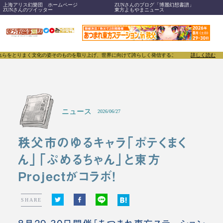
上海アリス幻樂団 ホームページ
ZUNさんのブログ「博麗幻想書譜」
ZUNさんのツイッター
東方よもやまニュース
文化の姿そのものを取り上げ、世界に向けて誇らしく発信することで、東方Projectのみならず「
詳しく読む
ニュース
2026/06/27
秩父市のゆるキャラ「ポテくまく
ん」「ぷめるちゃん」と東方
Projectがコラボ！
SHARE