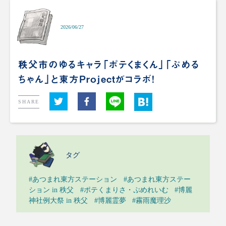
2026/06/27
秩父市のゆるキャラ「ポテくまくん」「ぷめる
ちゃん」と東方Projectがコラボ！
SHARE
タグ
#あつまれ東方ステーション
#あつまれ東方ステー
ション in 秩父
#ポテくまりさ・ぷめれいむ
#博麗
神社例大祭 in 秩父
#博麗霊夢
#霧雨魔理沙