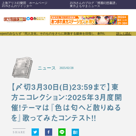
上海アリス幻樂団 ホームページ
ZUNさんのブログ「博麗幻想書譜」
ZUNさんのツイッター
東方よもやまニュース
ならず「同人文化」そのものをさらに刺激する媒体を目指し、創刊いたします。
東方我楽多叢誌(とう
詳しく読む
ニュース
2025/02/28
【〆切3月30日(日)23:59まで】東
方ニコレクション：2025年3月度開
催！テーマは『色は匂へど散りぬる
を』歌ってみたコンテスト！！
SHARE