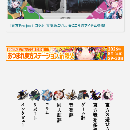
『東方Project』コラボ 古明地こいし、秦こころのアイテム登場！
インタビュー
リポート
コラム
同人誌評
音楽評
ゲーム評
東方我楽多叢誌とは
東方の遊び方