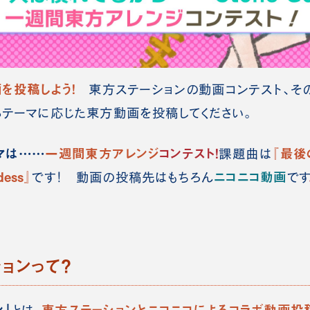
を投稿しよう！
東方ステーションの動画コンテスト、そ
るテーマに応じた東方動画を投稿してください。
ーマは……
一週間東方アレンジ
コンテスト！
『最後
課題曲は
ess』
ニコニコ動画
です！ 動画の投稿先はもちろん
です
ョンって？
ン」
東方ステーションとニコニコによるコラボ動画投