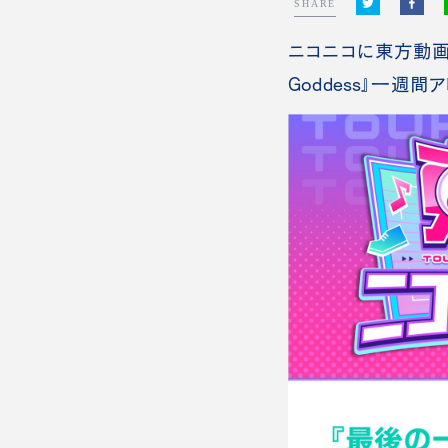
SHARE
ニコニコに東方動画を
Goddess』一週間