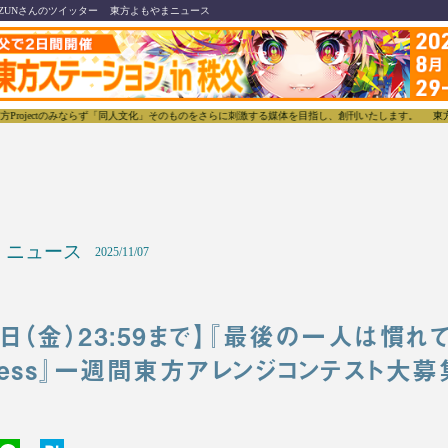
ZUNさんのツイッター
東方よもやまニュース
みならず「同人文化」そのものをさらに刺激する媒体を目指し、創刊いたします。
東方我楽多叢誌(と
ニュース
2025/11/07
14日（金）23:59まで】『最後の一人は慣
ddess』一週間東方アレンジコンテスト大募集