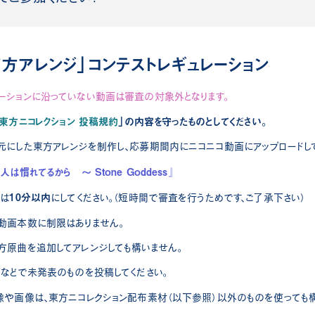
方アレンジ」コンテストレギュレーション
ーションに沿っていない動画は審査の対象外となります。
東方ニコレクション 投稿規約
」の内容を守ったものとしてください。
元にした東方アレンジを制作し、応募期間内にニコニコ動画にアップロードして
は慣れてるから ～ Stone Goddess』
10分以内
さは
にしてください。（短時間で審査を行うためです、ご了承下さい）
動画本数に制限はありません。
方原曲を追加してアレンジしても構いません。
画などで未発表のものを投稿してください。
像や画像は、東方ニコレクション配布素材（以下参照）以外のものを使っても構