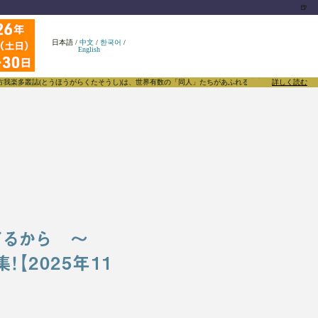
🍺
日本語
/
中文
/
한국어
/
English
うほうがらくたそうし)は、世界有数の「同人」たちがあふれる東方Projectについて発信するメ
詳しく読む
れてるから ～
！【2025年11