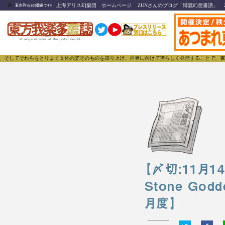
🍺
上海アリス幻樂団 ホームページ
ZUNさんのブログ「博麗幻想書譜」
東方Project関連サイト
らをとりまく文化の姿そのものを取り上げ、世界に向けて誇らしく発信することで、東方Projectの
【〆切:11月
Stone Go
月度】