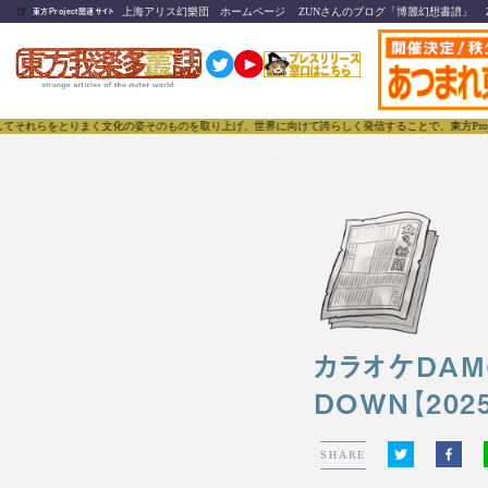
🍺
上海アリス幻樂団 ホームページ
ZUNさんのブログ「博麗幻想書譜」
東方Project関連サイト
をとりまく文化の姿そのものを取り上げ、世界に向けて誇らしく発信することで、東方Projectのみ
カラオケDA
DOWN【202
SHARE