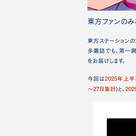
東方ファンのみ
東方ステーションの定期
多叢誌でも、第一
をお届けします。
2025
年上半
今回は
～27日集計)
20
と、