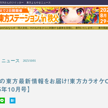
ZUNさんのツイッター
東方よもやまニュース
ならず「同人文化」そのものをさらに刺激する媒体を目指し、創刊いたします。
東方我楽多叢誌(とう
ニュース
2025/10/01
Mの東方最新情報をお届け！東方カラオケC
5年10月号】