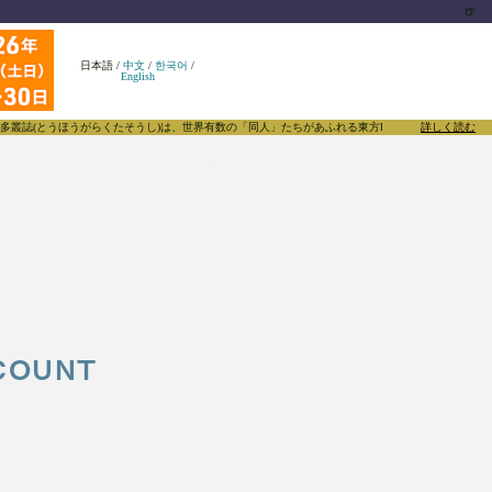
🍺
日本語
/
中文
/
한국어
/
English
ほうがらくたそうし)は、世界有数の「同人」たちがあふれる東方Projectについて発信するメディ
詳しく読む
OUNT