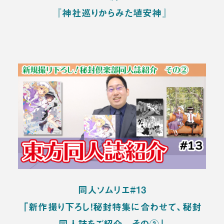
『神社巡りからみた埴安神』
同人ソムリエ#13
「新作撮り下ろし！秘封特集に合わせて、秘封
同人誌をご紹介 その②」