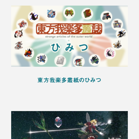
東方我楽多叢紙のひみつ