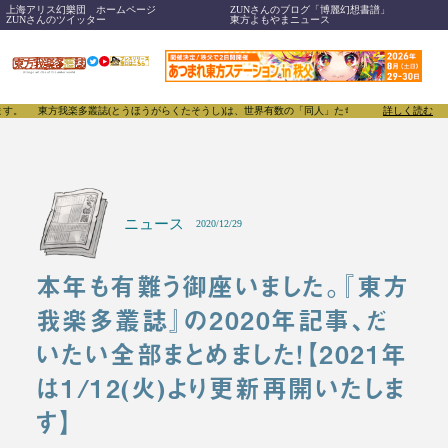
上海アリス幻樂団 ホームページ
ZUNさんのブログ「博麗幻想書譜」
ZUNさんのツイッター
東方よもやまニュース
誌(とうほうがらくたそうし)は、世界有数の「同人」たちがあふれる東方Projectについて発信す
詳しく読む
ニュース
2020/12/29
本年も有難う御座いました。『東方
我楽多叢誌』の2020年記事、だ
いたい全部まとめました！【2021年
は1/12(火)より更新再開いたしま
す】