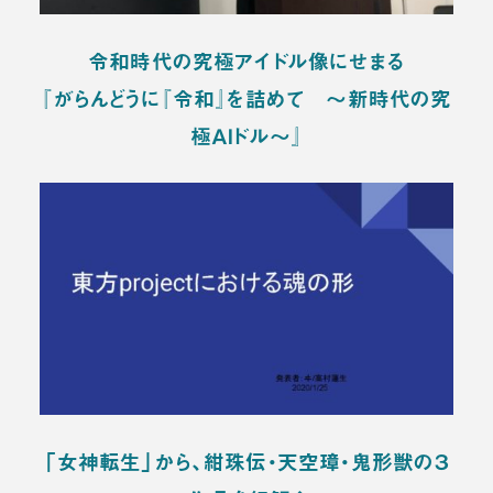
令和時代の究極アイドル像にせまる
『がらんどうに『令和』を詰めて ～新時代の究
極ＡＩドル～』
「女神転生」から、紺珠伝・天空璋・鬼形獣の３