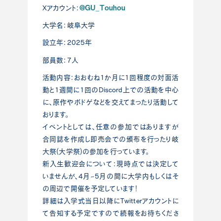
@GU_Touhou
Xアカウント：
大学名：岐阜大学
設立年：2025年
部員数：7人
活動内容：おおむね1か月に1回程度の対面活
動と1週間に1回のDiscord上での活動を中心
に、原作やボドゲなどを交えてまったり活動して
おります。
イベントとしては、任意の参加ではありますが
合同誌を作成し即売会での頒布を行ったり岐
大祭(大学祭)の参加を行っています。
新入生歓迎会について：現時点では決定して
いませんが、4月~5月の間に大学内もしくはそ
の周辺で開催を予定しています！
詳細は入学式当日以降にTwitterアカウントに
て告知する予定ですので続報をお待ちくださ