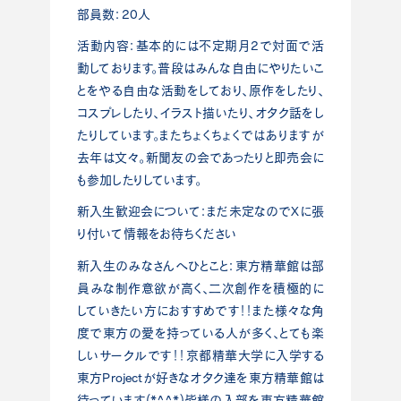
部員数：20人
活動内容：基本的には不定期月2で対面で活
動しております。普段はみんな自由にやりたいこ
とをやる自由な活動をしており、原作をしたり、
コスプレしたり、イラスト描いたり、オタク話をし
たりしています。またちょくちょくではありますが
去年は文々。新聞友の会であったりと即売会に
も参加したりしています。
新入生歓迎会について：まだ未定なのでXに張
り付いて情報をお待ちください
新入生のみなさんへひとこと：東方精華館は部
員みな制作意欲が高く、二次創作を積極的に
していきたい方におすすめです！！また様々な角
度で東方の愛を持っている人が多く、とても楽
しいサークルです！！京都精華大学に入学する
東方Projectが好きなオタク達を東方精華館は
待っています(*^^*)皆様の入部を東方精華館