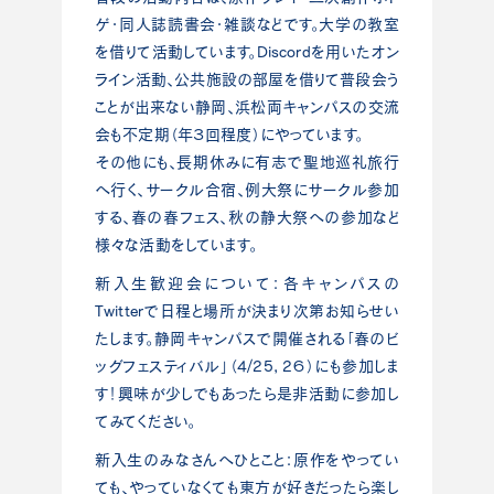
ゲ・同人誌読書会・雑談などです。大学の教室
を借りて活動しています。Discordを用いたオン
ライン活動、公共施設の部屋を借りて普段会う
ことが出来ない静岡、浜松両キャンパスの交流
会も不定期（年３回程度）にやっています。
その他にも、長期休みに有志で聖地巡礼旅行
へ行く、サークル合宿、例大祭にサークル参加
する、春の春フェス、秋の静大祭への参加など
様々な活動をしています。
新入生歓迎会について：各キャンパスの
Twitterで日程と場所が決まり次第お知らせい
たします。静岡キャンパスで開催される「春のビ
ッグフェスティバル」（4/25, 2６）にも参加しま
す！興味が少しでもあったら是非活動に参加し
てみてください。
新入生のみなさんへひとこと：原作をやってい
ても、やっていなくても東方が好きだったら楽し