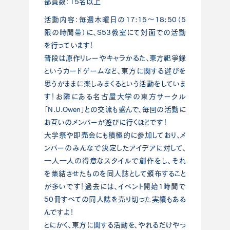
部員数：15名以上
活動内容：毎週木曜日の17:15～18:50（5
限の時間帯）に、S53教室にて対面での活動
を行っています！
普段は原作リレーやキャラかるた、東方祀爭録
というカードゲームなど、東方に関する遊びを
思うがままに楽しみまくるという活動をしていま
す！お隣にある名古屋大学の東方サークル
「N.U.Owen」との交流も盛んで、毎回の活動に
お互いのメンバーが遊びに行くほどです！
大学祭や即売会にも積極的に参加しており、メ
ンバーのみんなで決定したアイデアに対して、
一人一人の得意なスタイルで創作をし、それ
を集結させたものを同人誌として頒布すること
が多いです！過去には、イベント開始1時間で
50冊すべての同人誌を売り切った実績もある
んですよ！
とにかく、東方に関する活動を、やれるだけやっ