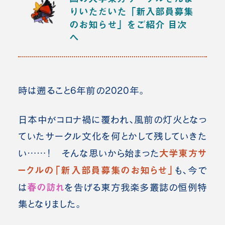
りいただいた「新入部員募集
のお知らせ」をご紹介
目次
へ
時は遡ること6年前の2020年。
日本中がコロナ禍に覆われ、風前の灯火となっ
ていたサークル文化を何とかして残していきた
大学東方サ
い……！ そんな思いから始まった
ークルの「新入部員募集のお知らせ」
も、今で
春の訪れ
は
を告げる東方我楽多叢誌の恒例特
集となりました。