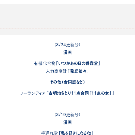
（3/24更新分）
漫画
「いつかあの日の香霖堂」
有機化合物
「発丘娘々」
人力高度計
その他（合同誌など）
「古明地さとり11点合同「11点の女」」
ノーランディア
（3/19更新分）
漫画
「私を好きになるな！」
手遅れ堂