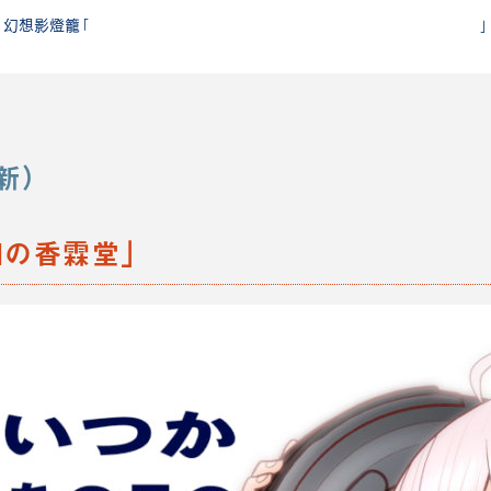
触手にゅるにゅる 淫魔教室が幻想郷入り アペンド 38日後…
幻想影燈籠「
」
新）
日の香霖堂」