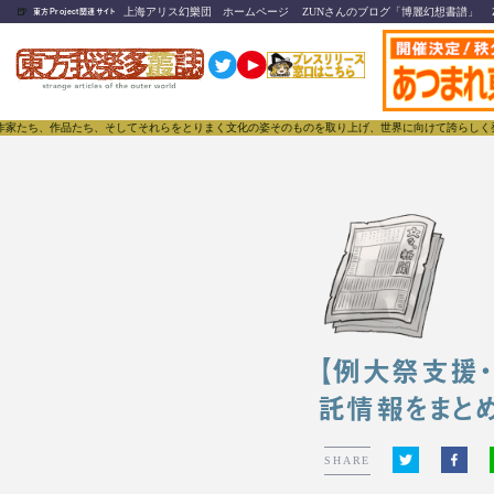
🍺
上海アリス幻樂団 ホームページ
ZUNさんのブログ「博麗幻想書譜」
東方Project関連サイト
作品たち、そしてそれらをとりまく文化の姿そのものを取り上げ、世界に向けて誇らしく発信することで、
【例大祭支援・
託情報をまとめ
SHARE