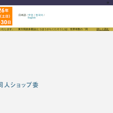
🍺
日本語
/
中文
/
한국어
/
English
東方我楽多叢誌(とうほうがらくたそうし)は、世界有数の「同人」たちがあふれる東方Project
詳しく読む
同人ショップ委