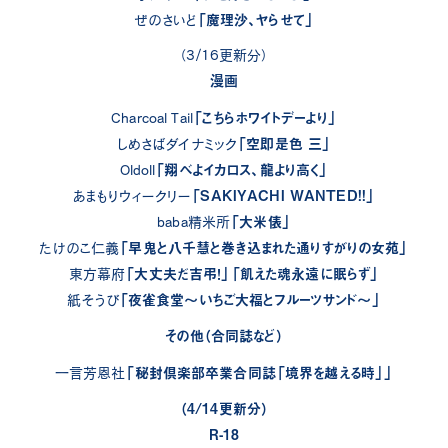
「魔理沙、ヤらせて」
ぜのさいど
（3/16更新分）
漫画
「こちらホワイトデーより」
Charcoal Tail
「空即是色 三」
しめさばダイナミック
「翔べよイカロス、龍より高く」
Oldoll
「SAKIYACHI WANTED!!」
あまもりウィークリー
「大米俵」
baba精米所
「早鬼と八千慧と巻き込まれた通りすがりの女苑」
たけのこ仁義
「大丈夫だ吉弔！」「飢えた魂永遠に眠らず」
東方幕府
「夜雀食堂～いちご大福とフルーツサンド～」
紙そうび
その他（合同誌など）
「秘封倶楽部卒業合同誌「境界を越える時」」
一言芳恩社
（4/14更新分）
R-18