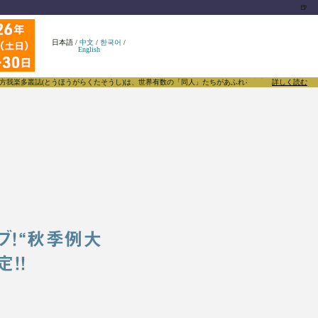
🍺
日本語
/
中文
/
한국어
/
English
うがらくたそうし)は、世界有数の「同人」たちがあふれる東方Projectについて発信するメディ
詳しく読む
イブ！“秋季例大
！！