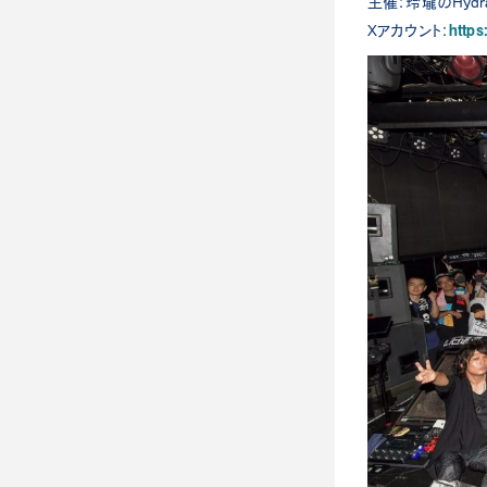
主催：玲瓏のHydra
http
Xアカウント：