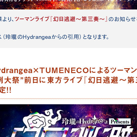
ツーマンライブ『幻日逃避～第三奏～』
様より、
のお知らせ
玲瓏のHydrangea
からの引用）となります。
drangea×TUMENECOによるツーマ
季例大祭”前日に東方ライブ『幻日逃避～第
！！