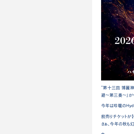
“第十三回 博麗神
避～第三奏～』が
今年は玲瓏のHyd
前売りチケットが【6
さぁ、今年の秋も幻