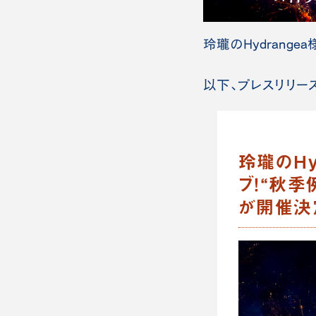
玲瓏のHydrangea
以下、プレスリリース（
玲瓏のHy
ブ！“秋
が開催決定