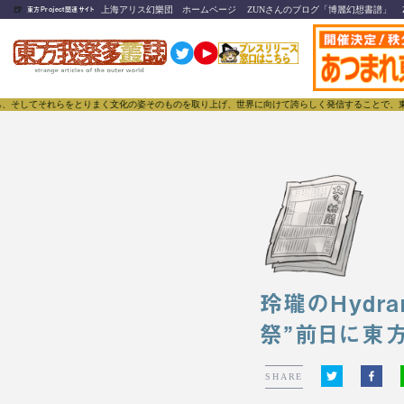
🍺
上海アリス幻樂団 ホームページ
ZUNさんのブログ「博麗幻想書譜」
東方Project関連サイト
とりまく文化の姿そのものを取り上げ、世界に向けて誇らしく発信することで、東方Projectのみな
玲瓏のHydr
祭”前日に東
SHARE