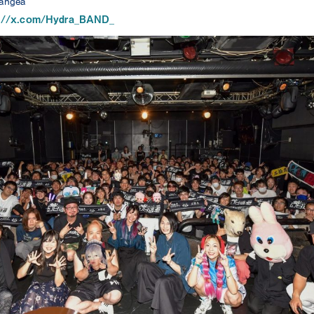
ngea
s://x.com/Hydra_BAND_