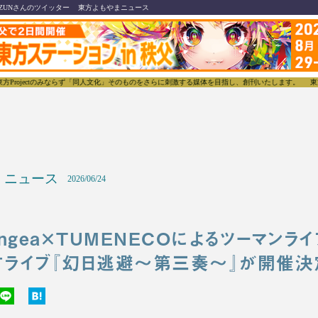
ZUNさんのツイッター
東方よもやまニュース
らず「同人文化」そのものをさらに刺激する媒体を目指し、創刊いたします。
東方我楽多叢誌(とうほ
ニュース
2026/06/24
angea×TUMENECOによるツーマンラ
方ライブ『幻日逃避～第三奏～』が開催決定