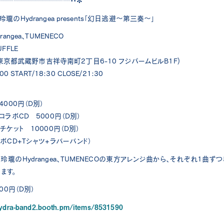
┈┈┈┈┈┈┈┈┈┈┈••✼
t) 玲瓏のHydrangea presents「幻日逃避～第三奏～」
angea、TUMENECO
FFLE
3 東京都武蔵野市吉祥寺南町2丁目6-10 フジパームビルB1F)
0 START/18:30 CLOSE/21:30
000円（D別）
コラボCD 5000円（D別）
チケット 10000円（D別）
ボCD+Tシャツ+ラバーバンド）
玲瓏のHydrangea、TUMENECOの東方アレンジ曲から、それぞれ1曲ず
ります。
00円（D別）
hydra-band2.booth.pm/items/8531590