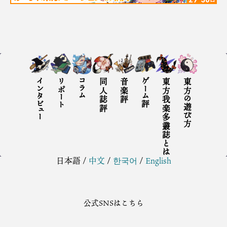
インタビュー
リポート
コラム
同人誌評
音楽評
ゲーム評
東方我楽多叢誌とは
東方の遊び方
日本語
/
中文
/
한국어
/
English
公式SNSはこちら