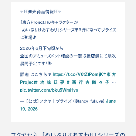
✨⛩️発売商品情報⛩️✨
『東方Project』のキャラクターが
「ぬいぷりけおすわり」シリーズ第3弾になってプライズ
に登場🎵
2026年6月下旬頃から
全国のアミューズメント施設の一部取扱店舗にて順次
展開予定です！🌟
https://t.co/V0tZtPomjK
#東方
詳細はこちら🔽
Project
#魂魄妖夢
#西行寺幽々子
…
pic.twitter.com/bku5WrsHvs
June
— 【公式】フクヤ｜プライズ (@fancy_fukuya)
19, 2026
フクヤから、『ぬいぷりけおすわり』シリーズの