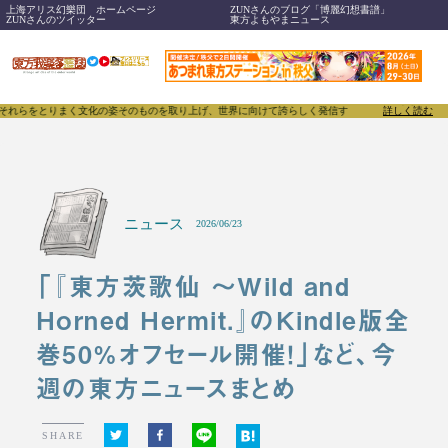
上海アリス幻樂団 ホームページ
ZUNさんのブログ「博麗幻想書譜」
ZUNさんのツイッター
東方よもやまニュース
りまく文化の姿そのものを取り上げ、世界に向けて誇らしく発信することで、東方Projectのみな
詳しく読む
ニュース
2026/06/23
「『東方茨歌仙 ～Wild and
Horned Hermit.』のKindle版全
巻50%オフセール開催！」など、今
週の東方ニュースまとめ
SHARE