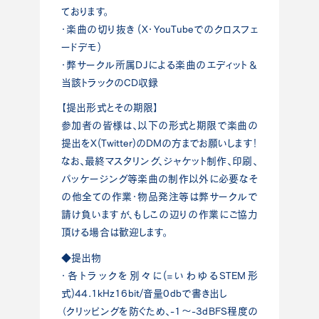
ております。
・楽曲の切り抜き (X・YouTubeでのクロスフェ
ードデモ)
・弊サークル所属DJによる楽曲のエディット＆
当該トラックのCD収録
【提出形式とその期限】
参加者の皆様は、以下の形式と期限で楽曲の
提出をX(Twitter)のDMの方までお願いします！
なお、最終マスタリング、ジャケット制作、印刷、
パッケージング等楽曲の制作以外に必要なそ
の他全ての作業・物品発注等は弊サークルで
請け負いますが、もしこの辺りの作業にご協力
頂ける場合は歓迎します。
◆提出物
・各トラックを別々に(=いわゆるSTEM形
式)44.1kHz16bit/音量0dbで書き出し
（クリッピングを防ぐため、-1〜-3dBFS程度の