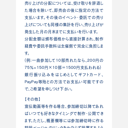
売り上げの分配については、受け取りを辞退し
た場合を除いて、即売会の後に指定の方法で
支払います。その後のイベント・委託での売り
上げについても同様の集計を行い、売り上げが
発生した月の月末までに支払いを行います。
分配金額は頒布価格から直接計算され、制作
経費や委託手数料は主催側で完全に負担しま
す。
(例:一曲参加して10部売れたなら、200円の
75％=150円×10部＝1500円支払われる)
銀行振り込みをはじめとしてギフトカード、
PayPay等殆どの方法でお支払い可能ですの
で、ご希望を申しつけ下さい。
【その他】
宣伝動画等を作る場合、参加締切以降であれ
ばいつでも好きなタイミングで制作・公開でき
ます。ただし、概要欄等には参加締切時に作る
特設ページへのリンクをかならず設置するよう