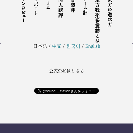
インタビュー
リポート
コラム
同人誌評
音楽評
ゲーム評
東方我楽多叢誌とは
東方の遊び方
日本語
/
中文
/
한국어
/
English
公式SNSはこちら