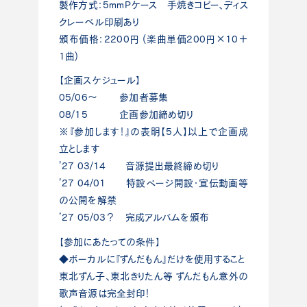
製作方式：5mmPケース 手焼きコピー、ディス
クレーベル印刷あり
頒布価格：2200円 (楽曲単価200円×10＋
1曲)
【企画スケジュール】
05/06～ 参加者募集
08/15 企画参加締め切り
※『参加します！』の表明【5人】以上で企画成
立とします
’27 03/14 音源提出最終締め切り
’27 04/01 特設ページ開設・宣伝動画等
の公開を解禁
’27 05/03？ 完成アルバムを頒布
【参加にあたっての条件】
◆ボーカルに『ずんだもん』だけを使用すること
東北ずん子、東北きりたん等 ずんだもん意外の
歌声音源は完全封印！