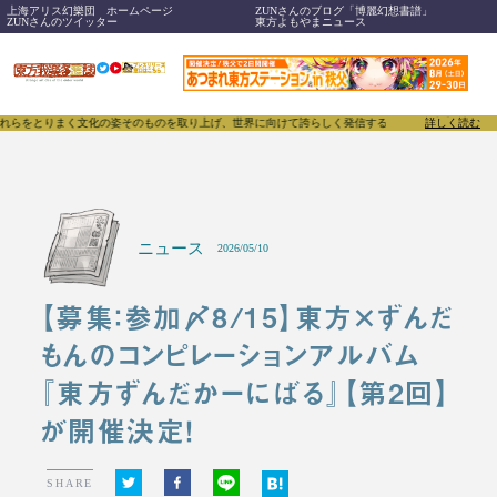
上海アリス幻樂団 ホームページ
ZUNさんのブログ「博麗幻想書譜」
ZUNさんのツイッター
東方よもやまニュース
りまく文化の姿そのものを取り上げ、世界に向けて誇らしく発信することで、東方Projectのみな
詳しく読む
ニュース
2026/05/10
【募集：参加〆8/15】東方×ずんだ
もんのコンピレーションアルバム
『東方ずんだかーにばる』【第2回】
が開催決定！
SHARE