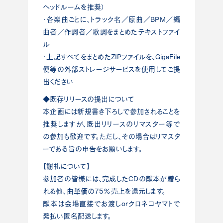
ヘッドルームを推奨）
・各楽曲ごとに、トラック名／原曲／BPM／編
曲者／作詞者／歌詞をまとめたテキストファイ
ル
・上記すべてをまとめたZIPファイルを、GigaFile
便等の外部ストレージサービスを使用してご提
出ください
◆既存リリースの提出について
本企画には新規書き下ろしで参加されることを
推奨しますが、既出リリースのリマスター等で
の参加も歓迎です。ただし、その場合はリマスタ
ーである旨の申告をお願いします。
【謝礼について】
参加者の皆様には、完成したCDの献本が贈ら
れる他、曲単価の75%売上を還元します。
献本は会場直接でお渡しorクロネコヤマトで
発払い匿名配送します。