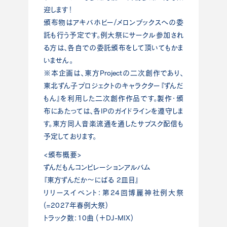
迎します！
頒布物はアキバホビー/メロンブックスへの委
託も行う予定です。例大祭にサークル参加され
る方は、各自での委託頒布をして頂いてもかま
いません。
※本企画は、東方Projectの二次創作であり、
東北ずん子プロジェクトのキャラクター『ずんだ
もん』を利用した二次創作作品です。製作・頒
布にあたっては、各IPのガイドラインを遵守しま
す。東方同人音楽流通を通したサブスク配信も
予定しております。
<頒布概要>
ずんだもんコンピレーションアルバム
『東方ずんだか〜にばる 2皿目』
リリースイベント：第24回博麗神社例大祭
(=2027年春例大祭)
トラック数：10曲 (＋DJ-MIX)