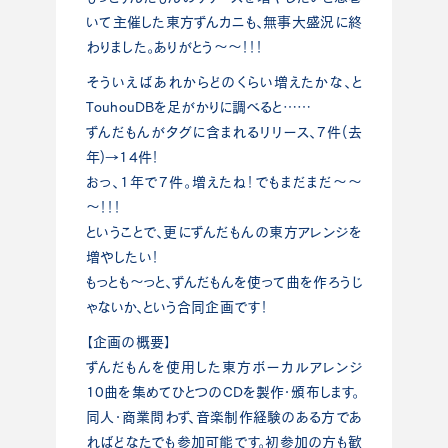
いて主催した東方ずんカニも、無事大盛況に終
わりました。ありがとう～～！！！
そういえばあれからどのくらい増えたかな、と
TouhouDBを足がかりに調べると……
ずんだもんがタグに含まれるリリース、7件(去
年)→14件！
おっ、1年で7件。増えたね！でもまだまだ～～
～！！！
ということで、更にずんだもんの東方アレンジを
増やしたい！
もっとも～っと、ずんだもんを使って曲を作ろうじ
ゃないか、という合同企画です！
【企画の概要】
ずんだもんを使用した東方ボーカルアレンジ
10曲を集めてひとつのCDを製作・頒布します。
同人・商業問わず、音楽制作経験のある方であ
ればどなたでも参加可能です。初参加の方も歓