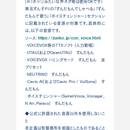
(※『ホゥ！』みたいな声ネタ等は使用OKです)
東北ずん子PJの『ずんだもんでしゃべる』『ずん
だもんで歌う』『ボイスチェンジャー』セクション
に記載されている音源が対象です。具体的に
は、以下の音源です。
https://zunko.jp/con_voice.html
ソース：
・VOICEVOX等のTTSソフト (人力歌唱)
・UTAU(およびOpenUTAU) ずんだもん
・VOICEVOX ハミングモード ずんだもん 全
プリセット
・NEUTRINO ずんだもん
・Cevio AI(およびCevio Pro / VoiSona) ず
んだもん
・ボイスチェンジャー(SeirenVoice、Voiceger、
N Air、Paravo) ずんだもん
◆公式に許諾された音源以外を使用しないこ
と
本企画は有償頒布を前提としたものであること