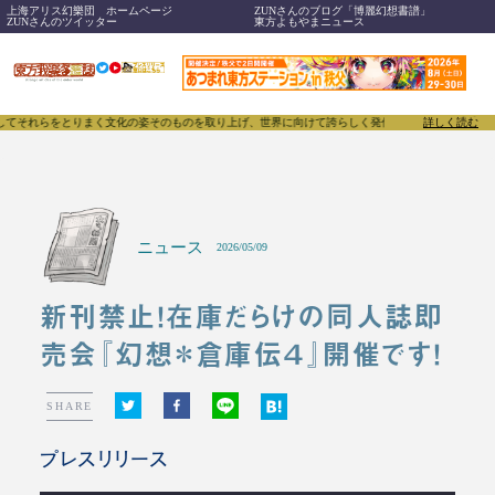
上海アリス幻樂団 ホームページ
ZUNさんのブログ「博麗幻想書譜」
ZUNさんのツイッター
東方よもやまニュース
らをとりまく文化の姿そのものを取り上げ、世界に向けて誇らしく発信することで、東方Projectの
詳しく読む
ニュース
2026/05/09
新刊禁止！在庫だらけの同人誌即
売会『幻想＊倉庫伝４』開催です！
SHARE
プレスリリース