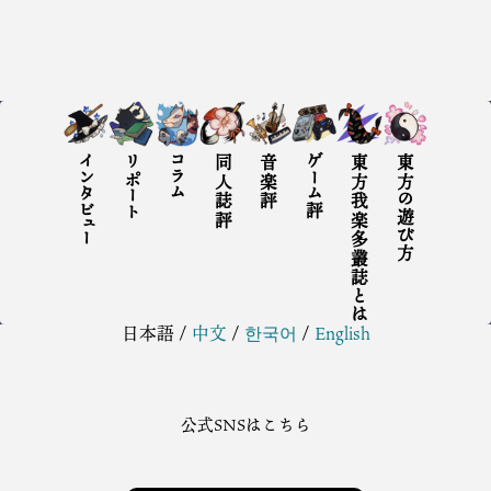
インタビュー
リポート
コラム
同人誌評
音楽評
ゲーム評
東方我楽多叢誌とは
東方の遊び方
日本語
/
中文
/
한국어
/
English
公式SNSはこちら