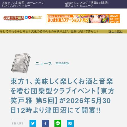
上海アリス幻樂団 ホームページ
ZUNさんのブログ「博麗幻想書譜」
ZUNさんのツイッター
東方よもやまニュース
それらをとりまく文化の姿そのものを取り上げ、世界に向けて誇らしく発信することで、東方Proje
詳しく読む
ニュース
2026/05/09
東方1、美味しく楽しくお酒と音楽
を嗜む団欒型クラブイベント【東方
笑戸雅 第5回】が2026年5月30
日12時より津田沼にて開宴！！
SHARE