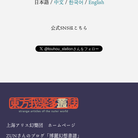
日本語
/
中文
/
한국어
/
English
公式SNSはこちら
上海アリス幻樂団 ホームページ
ZUNさんのブログ「博麗幻想書譜」