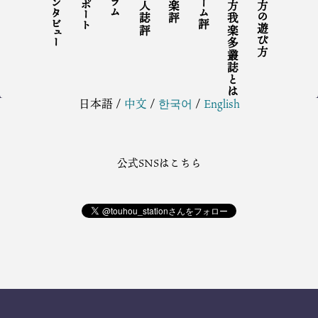
インタビュー
リポート
コラム
同人誌評
音楽評
ゲーム評
東方我楽多叢誌とは
東方の遊び方
日本語
/
中文
/
한국어
/
English
公式SNSはこちら