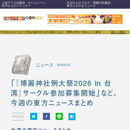
上海アリス幻樂団 ホームページ
ZUNさんのブログ「博麗幻想書譜」
ZUNさんのツイッター
東方よもやまニュース
をとりまく文化の姿そのものを取り上げ、世界に向けて誇らしく発信することで、東方Projectの
詳しく読む
ニュース
2026/03/16
「『博麗神社例大祭2026 in 台
湾』サークル参加募集開始」など、
今週の東方ニュースまとめ
SHARE