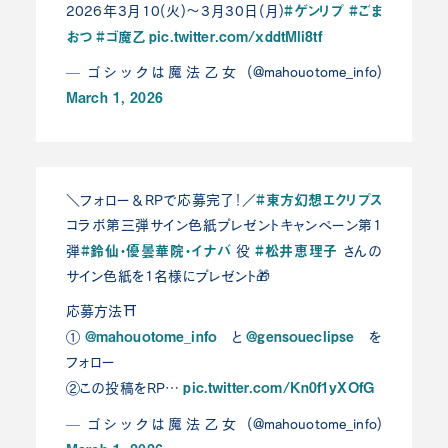
#ゲンリプ
#ごま
2026年3月10(火)～3月30日(月)
おつ
#ゴ魔乙
pic.twitter.com/xddtMli8tf
— ゴシックは魔法乙女 (@mahouotome_info)
March 1, 2026
#東方幻想エクリプス
＼フォロー＆RPで応募完了！／
コラボ第三弾サイン色紙プレゼントキャンペーン第1
#鈴仙・優曇華院・イナバ
#松井恵理子
弾
役
さんの
サイン色紙を1名様にプレゼント🎁
応募方法⛩
@mahouotome_info
@gensoueclipse
①
と
を
フォロー
pic.twitter.com/Kn0f1yXOfG
②この投稿をRP…
— ゴシックは魔法乙女 (@mahouotome_info)