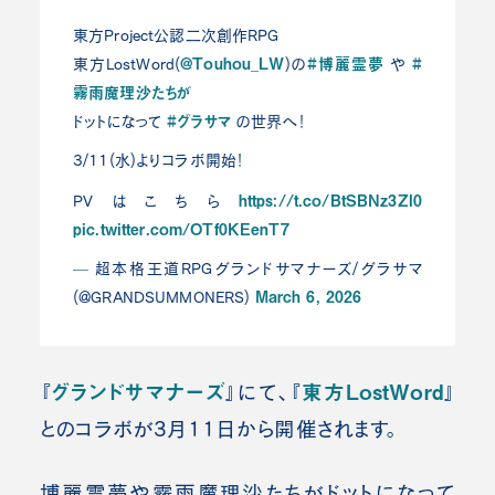
東方Project公認二次創作RPG
@Touhou_LW
#博麗霊夢
#
東方LostWord(
)の
や
霧雨魔理沙たちが
#グラサマ
ドットになって
の世界へ！
3/11(水)よりコラボ開始！
https://t.co/BtSBNz3ZI0
PVはこちら
pic.twitter.com/OTf0KEenT7
— 超本格王道RPGグランドサマナーズ/グラサマ
March 6, 2026
(@GRANDSUMMONERS)
グランドサマナーズ
東方LostWord
『
』にて、『
』
とのコラボが3月11日から開催されます。
博麗霊夢や霧雨魔理沙たちがドットになって