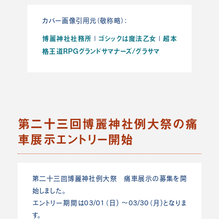
カバー画像引用元（敬称略）：
博麗神社社務所
ゴシックは魔法乙女
超本
|
|
格王道RPGグランドサマナーズ/グラサマ
第二十三回博麗神社例大祭の痛
車展示エントリー開始
第二十三回博麗神社例大祭 痛車展示の募集を開
始しました。
エントリー期間は03/01（日) ～03/30（月)となりま
す。