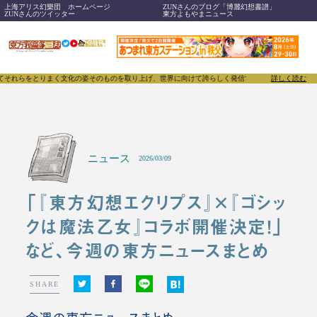
上海アリス幻樂団 ホームページ
ZUNさんのブログ「博麗幻想書譜」
ZUNさんのツイッター
東方よもやまニュース
らをとりまく文化の姿そのものを取り上げ、世界に向けて誇らしく発信することで、東方Project
詳しく読む
ニュース
2026/03/09
「『東方幻想エクリプス』×『ゴシッ
クは魔法乙女』コラボ開催決定！」
など、今週の東方ニュースまとめ
SHARE