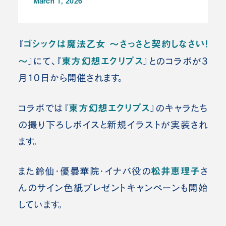
March 1, 2026
ゴシックは魔法乙女 ～さっさと契約しなさい！
『
～
東方幻想エクリプス
』にて、『
』とのコラボが3
月10日から開催されます。
東方幻想エクリプス
コラボでは『
』のキャラたち
の撮り下ろしボイスと新規イラストが実装され
ます。
松井恵理子
また鈴仙・優曇華院・イナバ役の
さ
んのサイン色紙プレゼントキャンペーンも開始
しています。