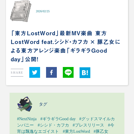
2026/02/25
「東方LostWord」最新MV楽曲 東方
LostWord feat.シシド・カフカ × 豚乙女に
よる東方アレンジ楽曲「ギラギラGood
day」公開！
SHARE
タグ
#NextNinja
#ギラギラGood day
#グッドスマイルカ
ンパニー
#シシド・カフカ
#プレスリリース
#今
宵は飄逸なエゴイスト
#東方LostWord
#豚乙女