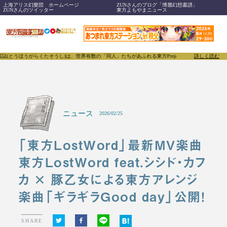
上海アリス幻樂団 ホームページ
ZUNさんのブログ「博麗幻想書譜」
ZUNさんのツイッター
東方よもやまニュース
らくたそうし)は、世界有数の「同人」たちがあふれる東方Projectについて発信するメディアで
詳しく読む
ニュース
2026/02/25
「東方LostWord」最新MV楽曲
東方LostWord feat.シシド・カフ
カ × 豚乙女による東方アレンジ
楽曲「ギラギラGood day」公開！
SHARE