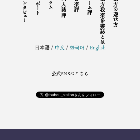
インタビュー
リポート
コラム
同人誌評
音楽評
ゲーム評
東方我楽多叢誌とは
東方の遊び方
日本語
/
中文
/
한국어
/
English
公式SNSはこちら