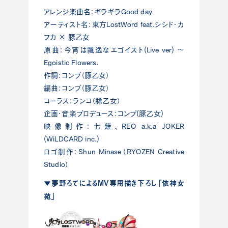
アレンジ楽曲名：ギラギラGood day
アーティスト名：東方LostWord feat.シシド・カ
フカ × 豚乙女
原曲：今宵は飄逸なエゴイスト(Live ver) ～
Egoistic Flowers.
作詞：コンプ（豚乙女）
編曲：コンプ（豚乙女）
コーラス：ランコ（豚乙女）
企画・音楽プロデュース：コンプ(豚乙女)
映像制作：七薙、REO a.k.a JOKER
(WiLDCARD inc.)
ロゴ制作：Shun Minase（RYOZEN Creative
Studio）
▼夢野ろてによるMV専用描き下ろし「依神女
苑」