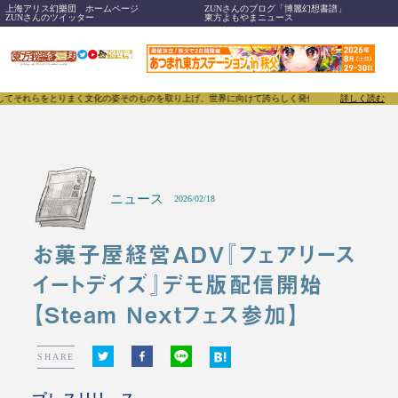
上海アリス幻樂団 ホームページ
ZUNさんのブログ「博麗幻想書譜」
ZUNさんのツイッター
東方よもやまニュース
らをとりまく文化の姿そのものを取り上げ、世界に向けて誇らしく発信することで、東方Projectの
詳しく読む
ニュース
2026/02/18
お菓子屋経営ADV『フェアリース
イートデイズ』デモ版配信開始
【Steam Nextフェス参加】
SHARE