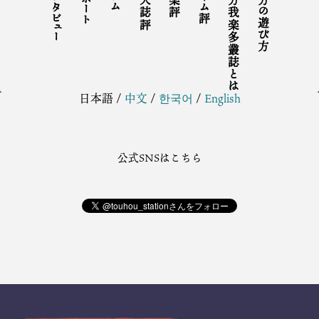
インタビュー
リポート
同人誌評
音楽評
ゲーム評
東方我楽多叢誌とは
東方の遊び方
日本語
/
中文
/
한국어
/
English
公式SNSはこちら