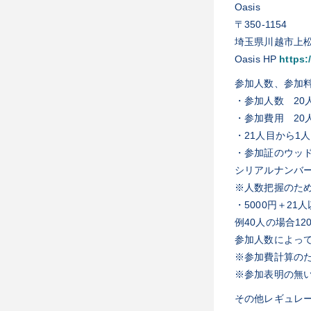
Oasis
〒350-1154
埼玉県川越市上松
Oasis HP
https:
参加人数、参加
・参加人数 20
・参加費用 20人
・21人目から1人
・参加証のウッド
シリアルナンバ
※人数把握のた
・5000円＋21
例40人の場合12
参加人数によっ
※参加費計算の
※参加表明の無い
その他レギュレ