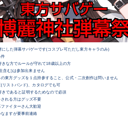
tを題材にした弾幕サバゲーです(コスプレ可ただし東方キャラのみ)
条件
tが好きな方でルールが守れて18歳以上の方
校生含む)は参加出来ません
らの東方グッズを１点持参すること、公式・二次創作は問いません
(リストバンド)、カタログでも可
tを好きであると証明するためなので必須
をされる方はグッズ不要
幕ファイターさん大歓迎
いなますが要事前連絡