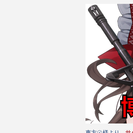
東方㋑様より、
サ