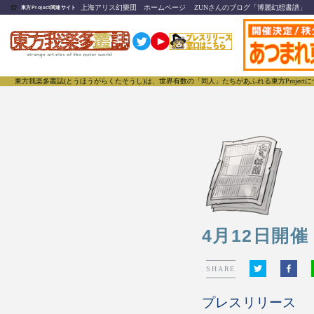
🍺
上海アリス幻樂団 ホームページ
ZUNさんのブログ「博麗幻想書譜」
東方Project関連サイト
叢誌(とうほうがらくたそうし)は、世界有数の「同人」たちがあふれる東方Projectについて発
4月12日開
SHARE
プレスリリース