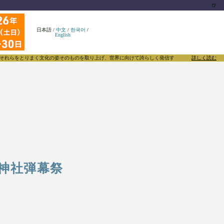
🍺
日本語
/
中文
/
한국어
/
English
まく文化の姿そのものを取り上げ、世界に向けて誇らしく発信することで、東方Projectのみならず
詳しく読む
麗神社弾幕祭