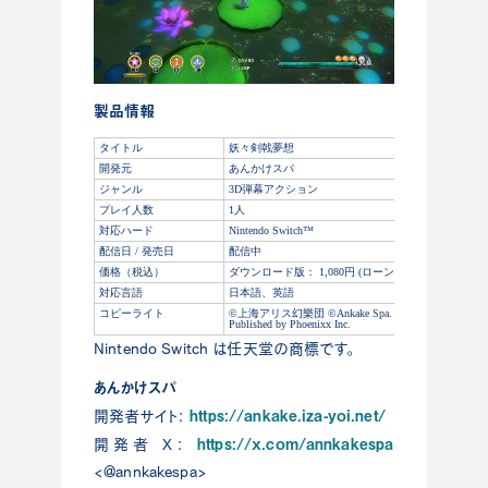
製品情報
タイトル
妖々剣戟夢想
開発元
あんかけスパ
ジャンル
3D弾幕アクション
プレイ人数
1人
対応ハード
Nintendo Switch™
配信日 / 発売日
配信中
価格（税込）
ダウンロード版： 1,080円 (ローンチセール15%OFF予定
対応言語
日本語、英語
コピーライト
©上海アリス幻樂団 ©Ankake Spa.
Published by Phoenixx Inc.
Nintendo Switch は任天堂の商標です。
あんかけスパ
https://ankake.iza-yoi.net/
開発者サイト：
https://x.com/annkakespa
開発者 X：
<@annkakespa>