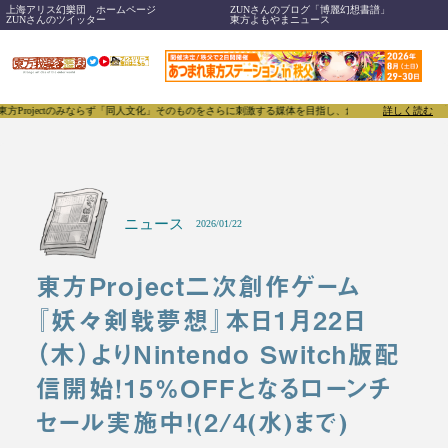
上海アリス幻樂団 ホームページ
ZUNさんのブログ「博麗幻想書譜」
ZUNさんのツイッター
東方よもやまニュース
ectのみならず「同人文化」そのものをさらに刺激する媒体を目指し、創刊いたします。
詳しく読む
東方我楽多
ニュース
2026/01/22
東方Project二次創作ゲーム
『妖々剣戟夢想』本日1月22日
（木）よりNintendo Switch版配
信開始！15%OFFとなるローンチ
セール実施中！(2/4(水)まで)