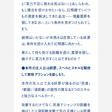
と「実力不足に教わる気はない」とあしらわれ、
もし稽古を受けさせたいなら、幻想郷でいくつ
もの異変を解決してきた巫女――博麗霊夢を
倒してきなさい、という条件を突きつけられてし
まう。
納得はいかないが未熟さは自覚している妖夢
は、条件を受け入れて幻想郷に向かった。
果たして待ち受ける困難を退け、霊夢を倒し、
幽々子に実力を示すことはできるのか？
●本作の主人公は妖夢。スペルとスキルを駆使
して爽快アクションを楽しもう。
本作の主人公である妖夢が操るのは「突進」
「範囲」「遠距離」の個性の異なる3つのスキル
と強力なスペルカード。
攻撃するだけでなく、突進でジャンプの距離を
伸ばしたり遠距離攻撃で先の足場にいる邪魔