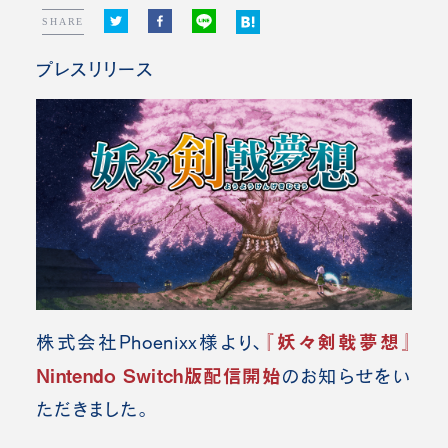
SHARE
プレスリリース
『妖々剣戟夢想』
株式会社Phoenixx様より、
Nintendo Switch版配信開始
の
お知らせをい
ただきました。