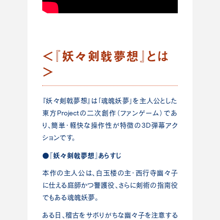
＜『妖々剣戟夢想』とは
＞
『妖々剣戟夢想』は「魂魄妖夢」を主人公とした
東方Projectの二次創作（ファンゲーム）であ
り、簡単・軽快な操作性が特徴の3D弾幕アク
ションです。
●『妖々剣戟夢想』あらすじ
本作の主人公は、白玉楼の主・西行寺幽々子
に仕える庭師かつ警護役、さらに剣術の指南役
でもある魂魄妖夢。
ある日、稽古をサボりがちな幽々子を注意する