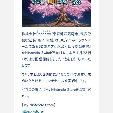
フィーニックス
株式会社
Phoenixx
（東京都武蔵野市、代表取
締役社長：坂本 和則）は、東方Projectファンゲ
ームである3D弾幕アクション『妖々剣戟夢想』
をNintendo Switch™向けに、本日1月22日
（木）より配信開始しましたことをお知らせいた
します。
また、本日より2週間ほど15%OFFでお買い求
めいただけるローンチセールを実施中です。
ぜひこの機会にMy Nintendo Storeをご覧くだ
さい。
【My Nintendo Store】
https://store-