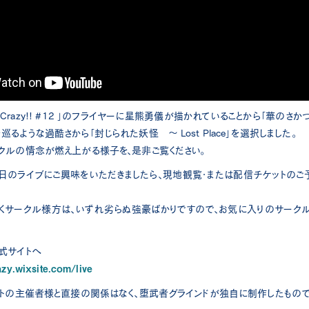
y Crazy!! #12 」のフライヤーに星熊勇儀が描かれていることから「華のさ
るような過酷さから「封じられた妖怪 ～ Lost Place」を選択しました。
クルの情念が燃え上がる様子を、是非ご覧ください。
14日のライブにご興味をいただきましたら、現地観覧・または配信チケットのご
くサークル様方は、いずれ劣らぬ強豪ばかりですので、お気に入りのサークル
式サイトへ
azy.wixsite.com/live
ントの主催者様と直接の関係はなく、堕武者グラインドが独自に制作したもので