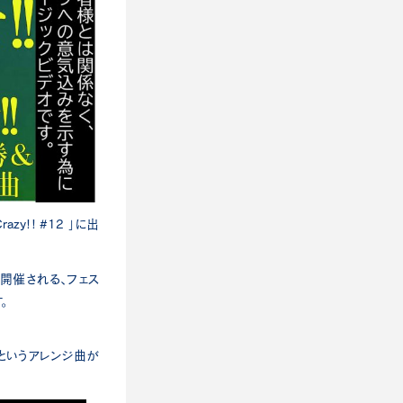
y!! #12 」に出
で開催される、フェス
。
というアレンジ曲が