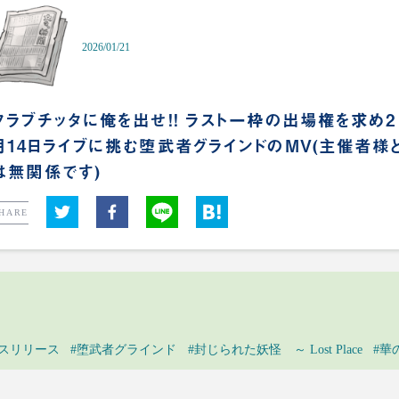
2026/01/21
クラブチッタに俺を出せ!! ラスト一枠の出場権を求め2
月14日ライブに挑む堕武者グラインドのMV(主催者様
は無関係です)
HARE
レスリリース
#堕武者グラインド
#封じられた妖怪 ～ Lost Place
#華