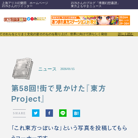
上海アリス幻樂団 ホームページ
ZUNさんのブログ「博麗幻想書譜」
ZUNさんのツイッター
東方よもやまニュース
とりまく文化の姿そのものを取り上げ、世界に向けて誇らしく発信することで、東方Projectのみ
詳しく読む
ニュース
2026/01/15
第58回！街で見かけた『東方
Project』
SHARE
「これ東方っぽいな」という写真を投稿してもら