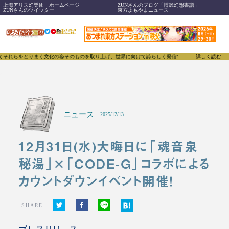
上海アリス幻樂団 ホームページ
ZUNさんのブログ「博麗幻想書譜」
ZUNさんのツイッター
東方よもやまニュース
をとりまく文化の姿そのものを取り上げ、世界に向けて誇らしく発信することで、東方Projectのみ
詳しく読む
ニュース
2025/12/13
12月31日(水)大晦日に「魂音泉
秘湯」×「CODE-G」コラボによる
カウントダウンイベント開催！
SHARE