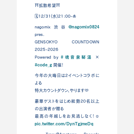
⛩拡散希望⛩
🗓️12/31(水)21:00-🎍
@nagomix0824
nagomix渋谷
pres.
GENSOKYO COUNTDOWN
2025-2026
#魂音泉秘湯
Powered by
×
#code_g
開催！
今年の大晦日は2イベントコラボに
よる
特大カウントダウン、やります🫶
豪華ゲストをはじめ総勢20名以上
の出演者が贈る
最高の年越しをお見逃しなく！☺️
pic.twitter.com/DynTgjmeDq