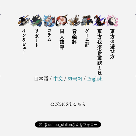
インタビュー
リポート
コラム
同人誌評
音楽評
ゲーム評
東方我楽多叢誌とは
東方の遊び方
日本語
/
中文
/
한국어
/
English
公式SNSはこちら