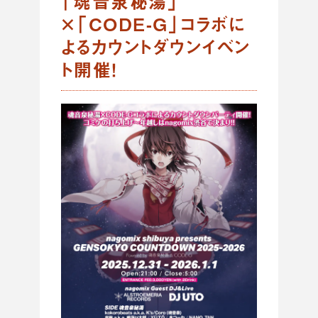
「魂音泉秘湯」
×「CODE-G」コラボに
よるカウントダウンイベン
ト開催！