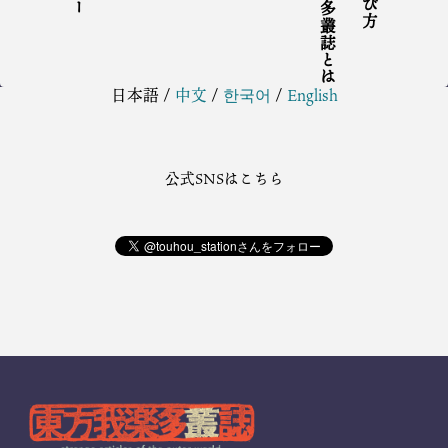
東方我楽多叢誌とは
日本語
/
中文
/
한국어
/
English
公式SNSはこちら