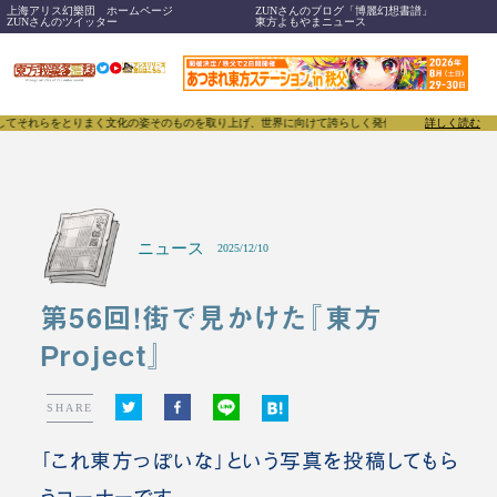
上海アリス幻樂団 ホームページ
ZUNさんのブログ「博麗幻想書譜」
ZUNさんのツイッター
東方よもやまニュース
をとりまく文化の姿そのものを取り上げ、世界に向けて誇らしく発信することで、東方Projectの
詳しく読む
ニュース
2025/12/10
第56回！街で見かけた『東方
Project』
SHARE
「これ東方っぽいな」という写真を投稿してもら