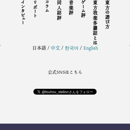
インタビュー
リポート
コラム
同人誌評
音楽評
ゲーム評
東方我楽多叢誌とは
東方の遊び方
日本語
/
中文
/
한국어
/
English
公式SNSはこちら