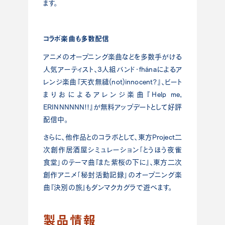
ます。
コラボ楽曲も多数配信
アニメのオープニング楽曲などを多数手がける
人気アーティスト、3人組バンド・fhánaによるア
レンジ楽曲『天衣無縫(not)innocent?』、ビート
まりおによるアレンジ楽曲『Help me,
ERINNNNNN!!』が無料アップデートとして好評
配信中。
さらに、他作品とのコラボとして、東方Project二
次創作居酒屋シミュレーション「とうほう夜雀
食堂」のテーマ曲『また紫桜の下に』、東方二次
創作アニメ「秘封活動記録」のオープニング楽
曲『決別の旅』もダンマクカグラで遊べます。
製品情報