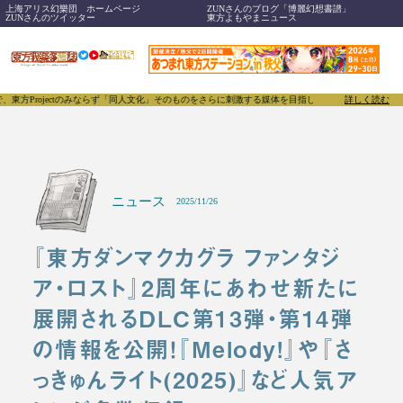
上海アリス幻樂団 ホームページ
ZUNさんのブログ「博麗幻想書譜」
ZUNさんのツイッター
東方よもやまニュース
ctのみならず「同人文化」そのものをさらに刺激する媒体を目指し、創刊いたします。
詳しく読む
東方我楽多叢
ニュース
2025/11/26
『東方ダンマクカグラ ファンタジ
ア・ロスト』2周年にあわせ新たに
展開されるDLC第13弾・第14弾
の情報を公開！『Melody!』や『さ
っきゅんライト(2025)』など人気ア