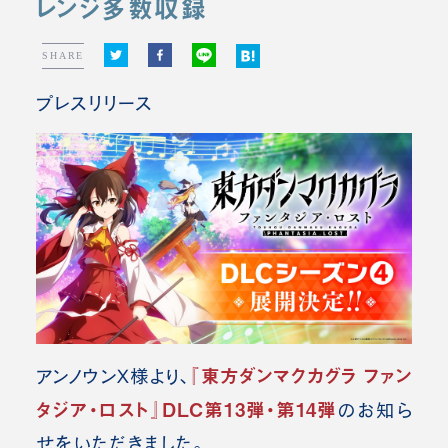
レンジ多数収録
SHARE
プレスリリース
『東方ダンマクカグラ ファン
アンノウンX様より、
タジア・ロスト』DLC第13弾・第14弾
の
お知ら
せをいただきました。