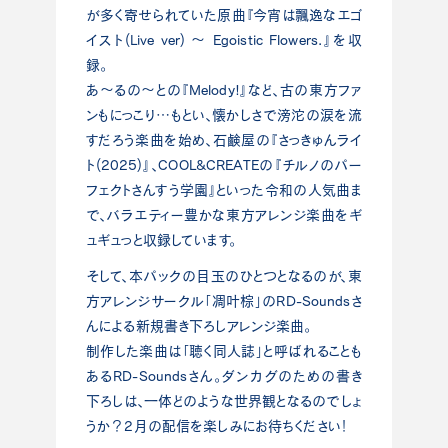
が多く寄せられていた原曲『今宵は飄逸なエゴ
イスト(Live ver) ～ Egoistic Flowers.』を収
録。
あ～るの～との『Melody!』など、古の東方ファ
ンもにっこり…もとい、懐かしさで滂沱の涙を流
すだろう楽曲を始め、石鹸屋の『さっきゅんライ
ト(2025)』、COOL&CREATEの『チルノのパー
フェクトさんすう学園』といった令和の人気曲ま
で、バラエティー豊かな東方アレンジ楽曲をギ
ュギュっと収録しています。
そして、本パックの目玉のひとつとなるのが、東
方アレンジサークル「凋叶棕」のRD-Soundsさ
んによる新規書き下ろしアレンジ楽曲。
制作した楽曲は「聴く同人誌」と呼ばれることも
あるRD-Soundsさん。ダンカグのための書き
下ろしは、一体どのような世界観となるのでしょ
うか？2月の配信を楽しみにお待ちください！