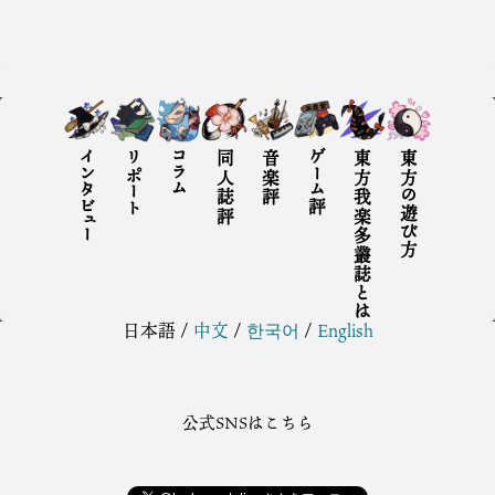
インタビュー
リポート
コラム
同人誌評
音楽評
ゲーム評
東方我楽多叢誌とは
東方の遊び方
日本語
/
中文
/
한국어
/
English
公式SNSはこちら