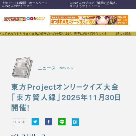
上海アリス幻樂団 ホームページ
ZUNさんのブログ「博麗幻想書譜」
ZUNさんのツイッター
東方よもやまニュース
それらをとりまく文化の姿そのものを取り上げ、世界に向けて誇らしく発信することで、東方Proje
詳しく読む
ニュース
2025/11/12
東方Projectオンリークイズ大会
「東方賢人録」2025年11月30日
開催！
SHARE