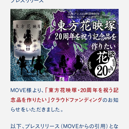
プレスリリース
「東方花映塚・20周年を祝う記
MOVE様より、
念品を作りたい」クラウドファンディング
の
お知
らせをいただきました。
以下、プレスリリース（MOVE
からの引用）とな