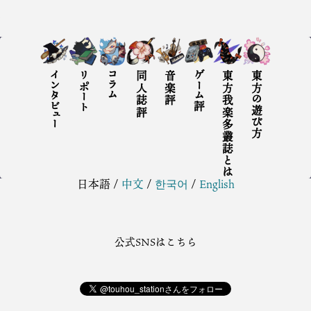
インタビュー
リポート
コラム
同人誌評
音楽評
ゲーム評
東方我楽多叢誌とは
東方の遊び方
日本語
/
中文
/
한국어
/
English
公式SNSはこちら