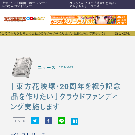
上海アリス幻樂団 ホームページ
ZUNさんのブログ「博麗幻想書譜」
ZUNさんのツイッター
東方よもやまニュース
てそれらをとりまく文化の姿そのものを取り上げ、世界に向けて誇らしく発信することで、東方Proje
詳しく読む
ニュース
2025/10/03
「東方花映塚・20周年を祝う記念
品を作りたい」クラウドファンディ
ング実施します
SHARE