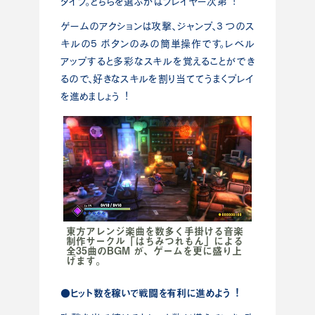
タイプ。どちらを選ぶかはプレイヤー次第︕
ゲームのアクションは攻撃、ジャンプ、3 つのス
キルの5 ボタンのみの簡単操作です。レベル
アップすると多彩なスキルを覚えることができ
るので、好きなスキルを割り当ててうまくプレイ
を進めましょう︕
東⽅アレンジ楽曲を数多く⼿掛ける⾳楽
制作サークル「はちみつれもん」による
全35曲のBGM が、ゲームを更に盛り上
げます。
●ヒット数を稼いで戦闘を有利に進めよう︕