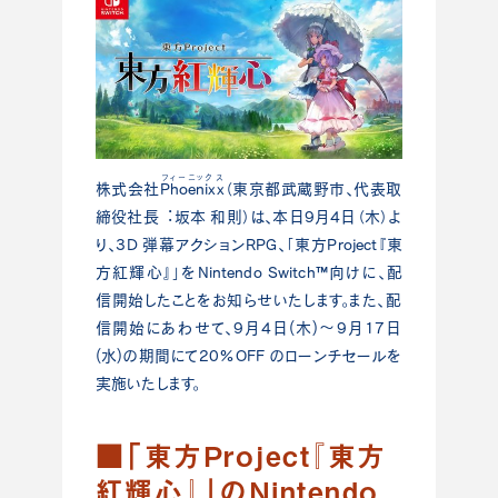
フィーニックス
株式会社
Phoenixx
（東京都武蔵野市、代表取
締役社⻑︓坂本 和則）は、本⽇9⽉4⽇（⽊）よ
り、3D 弾幕アクションRPG、「東⽅Project『東
⽅紅輝⼼』」をNintendo Switch™向けに、配
信開始したことをお知らせいたします。また、配
信開始にあわせて、9⽉4⽇(⽊)〜9⽉17⽇
(⽔)の期間にて20%OFF のローンチセールを
実施いたします。
■「東⽅Project『東⽅
紅輝⼼』」のNintendo