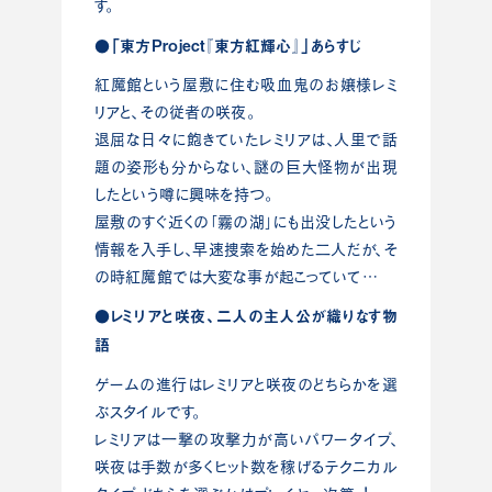
す。
●「東⽅Project『東⽅紅輝⼼』」あらすじ
紅魔館という屋敷に住む吸⾎⻤のお嬢様レミ
リアと、その従者の咲夜。
退屈な⽇々に飽きていたレミリアは、⼈⾥で話
題の姿形も分からない、謎の巨⼤怪物が出現
したという噂に興味を持つ。
屋敷のすぐ近くの「霧の湖」にも出没したという
情報を⼊⼿し、早速捜索を始めた⼆⼈だが、そ
の時紅魔館では⼤変な事が起こっていて…
●レミリアと咲夜、⼆⼈の主⼈公が織りなす物
語
ゲームの進⾏はレミリアと咲夜のどちらかを選
ぶスタイルです。
レミリアは⼀撃の攻撃⼒が⾼いパワータイプ、
咲夜は⼿数が多くヒット数を稼げるテクニカル