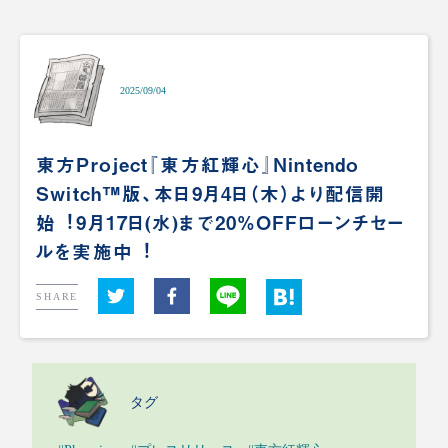
2025/09/04
東⽅Project『東⽅紅輝⼼』Nintendo
Switch™版、本⽇9⽉4⽇（⽊）より配信開
始︕9⽉17⽇(⽔)まで20%OFFローンチセー
ルを実施中︕
SHARE
タグ