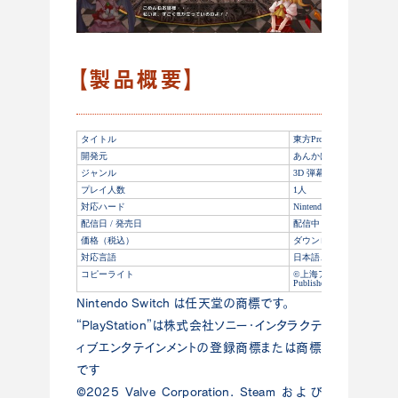
【製品概要】
タイトル
東⽅Project『東⽅紅輝⼼』
開発元
あんかけスパ
ジャンル
3D 弾幕アクションRPG
プレイ⼈数
1⼈
対応ハード
Nintendo Switch™
配信⽇ / 発売⽇
配信中
価格（税込）
ダウンロード版︓ 1,280円
対応⾔語
⽇本語、英語、中国語（
コピーライト
©上海アリス幻樂団 ©Ankak
Published by Phoenixx Inc.
Nintendo Switch は任天堂の商標です。
“PlayStation”は株式会社ソニー・インタラクテ
ィブエンタテインメントの登録商標または商標
です
©2025 Valve Corporation. Steam および