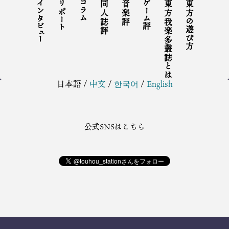
インタビュー
リポート
コラム
同人誌評
音楽評
ゲーム評
東方我楽多叢誌とは
東方の遊び方
日本語
/
中文
/
한국어
/
English
公式SNSはこちら