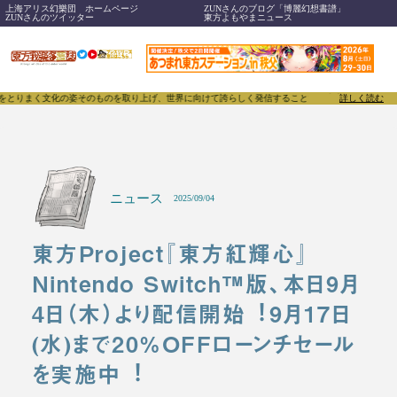
上海アリス幻樂団 ホームページ
ZUNさんのブログ「博麗幻想書譜」
ZUNさんのツイッター
東方よもやまニュース
文化の姿そのものを取り上げ、世界に向けて誇らしく発信することで、東方Projectのみならず「同
詳しく読む
ニュース
2025/09/04
東⽅Project『東⽅紅輝⼼』
Nintendo Switch™版、本⽇9⽉
4⽇（⽊）より配信開始︕9⽉17⽇
(⽔)まで20%OFFローンチセール
を実施中︕