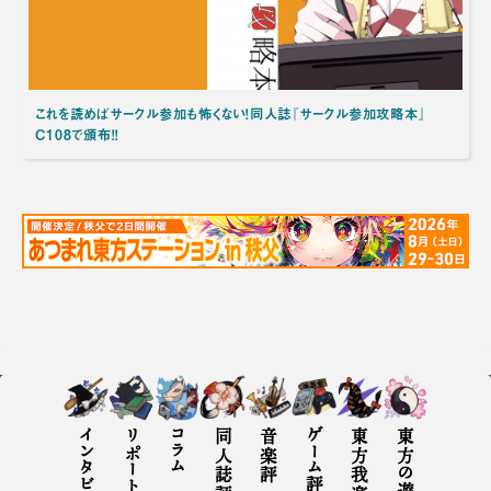
これを読めばサークル参加も怖くない！同人誌『サークル参加攻略本』
C108で頒布！！
インタビュー
リポート
コラム
同人誌評
音楽評
ゲーム評
東方の遊び方