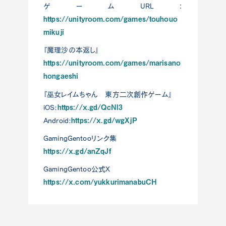
ゲームURL：
https://unityroom.com/games/touhouo
mikuji
『魔理沙の本返し』
https://unityroom.com/games/marisano
hongaeshi
『巫女レイムちゃん 東方二次創作ゲーム』
https://x.gd/QcNI3
iOS:
https://x.gd/wgXjP
Android:
GamingGentooリンク集
https://x.gd/anZqJf
GamingGentoo公式X
https://x.com/yukkurimanabuCH