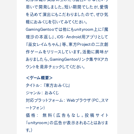
思いで開発しました。短い期間でしたが、愛情
を込めて演出にもこだわりましたので、ぜひ気
軽におみくじを引いてみてください。
GamingGentooでは他にもunityroom上に『魔
理沙の本返し』、iOS・Android用アプリとして
『巫女レイムちゃん』等、東方Projectの二次創
作ゲームをリリースしています。活動に興味が
ありましたら、GamingGentooリンク集やXアカ
ウントを是非チェックしてください。
＜ゲーム概要＞
タイトル： 『東方おみくじ』
ジャンル： おみくじ
対応プラットフォーム： Webブラウザ（PC、スマ
ートフォン）
価格： 無料(広告もなし。投稿サイト
「unityroom」の広告が表示されることはありま
す。)