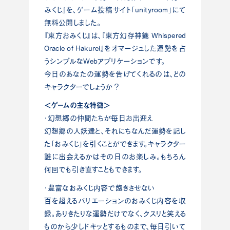
みくじ』を、ゲーム投稿サイト「unityroom」にて
無料公開しました。
『東方おみくじ』は、『東方幻存神籤 Whispered
Oracle of Hakurei』をオマージュした運勢を占
うシンプルなWebアプリケーションです。
今日のあなたの運勢を告げてくれるのは、どの
キャラクターでしょうか？
＜ゲームの主な特徴＞
・幻想郷の仲間たちが毎日お出迎え
幻想郷の人妖達と、それにちなんだ運勢を記し
た「おみくじ」を引くことができます。キャラクター
誰に出会えるかはその日のお楽しみ。もちろん
何回でも引き直すこともできます。
・豊富なおみくじ内容で飽きさせない
百を超えるバリエーションのおみくじ内容を収
録。ありきたりな運勢だけでなく、クスリと笑える
ものから少しドキッとするものまで、毎日引いて