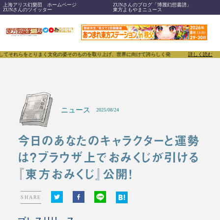
上海アリス幻樂団 ホームページ
ZUNさんのブログ「博麗幻想書譜」
ZUNさんのツイッター
東方よもやまニュース
れらをとりまく文化の姿そのものを取り上げ、世界に向けて誇らしく発信することで、東方Project
詳しく読む
ニュース
2025/08/24
今日のあなたのキャラクターと運勢
は？ブラウザ上でおみくじが引ける
『東方おみくじ』公開！
SHARE