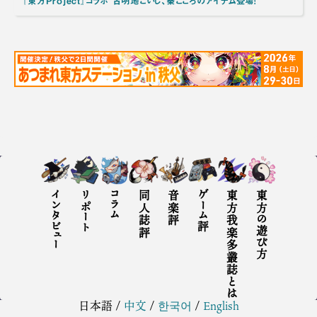
『東方Project』コラボ 古明地こいし、秦こころのアイテム登場！
インタビュー
リポート
コラム
同人誌評
音楽評
ゲーム評
東方我楽多叢誌とは
東方の遊び方
日本語
/
中文
/
한국어
/
English