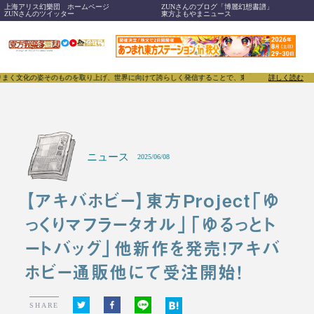
上海アリス幻樂団 ホームページ
ZUNさんのブログ「博麗幻想書譜」
ZUNさんのツイッター
東方よもやまニュース
そのものを取り上げ、世界に向けて誇らしく発信することで、東方Projectのみならず「同人文化」
詳しく読む
ニュース
2025/06/08
【アキバホビー】東方Project「ゆ
っくりマフラータオル」「ゆるっとト
ートバッグ」他新作を発売！アキバ
ホビー通販他にて受注開始！
SHARE