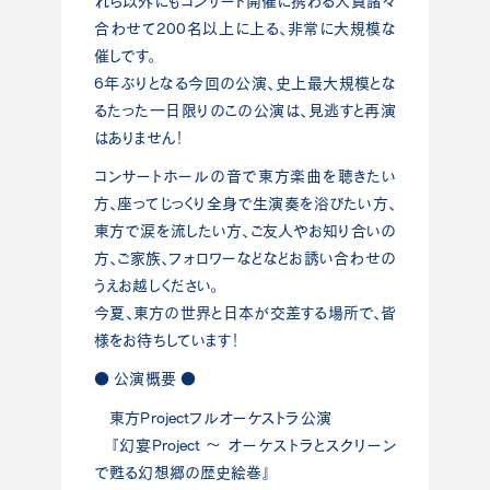
れら以外にもコンサート開催に携わる人員諸々
合わせて200名以上に上る、非常に大規模な
催しです。
6年ぶりとなる今回の公演、史上最大規模とな
るたった一日限りのこの公演は、見逃すと再演
はありません！
コンサートホールの音で東方楽曲を聴きたい
方、座ってじっくり全身で生演奏を浴びたい方、
東方で涙を流したい方、ご友人やお知り合いの
方、ご家族、フォロワーなどなどお誘い合わせの
うえお越しください。
今夏、東方の世界と日本が交差する場所で、皆
様をお待ちしています！
● 公演概要 ●
東方Projectフルオーケストラ公演
『幻宴Project ～ オーケストラとスクリーン
で甦る幻想郷の歴史絵巻』