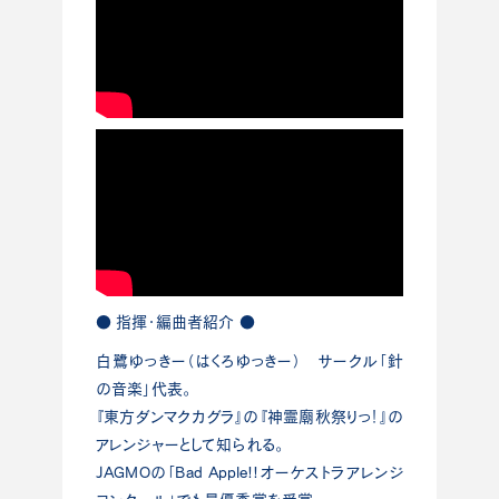
● 指揮・編曲者紹介 ●
白鷺ゆっきー（はくろゆっきー） サークル「針
の音楽」代表。
『東方ダンマクカグラ』の『神霊廟秋祭りっ！』の
アレンジャーとして知られる。
JAGMOの「Bad Apple!!オーケストラアレンジ