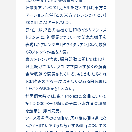
コンクール」でも最優秀賞を受賞。
演歌風アレンジの『鬼ヶ里を訪ねて』は、東方ス
テーション主催「この東方アレンジがすごい！
2023」にノミネートされた。
赤・白・緑、3色の看板が目印のイタリアンレス
トラン店に、神霊廟ファミリーで訪れた様子を
表現したアレンジ曲『古きイタリアン』など、数多
くのアレンジ作品も人気。
東方アレンジ含め、編曲活動に関しては10年
以上続けており、プロ・アマ問わず多くの演奏
会や収録で演奏されている。もしかしたらこれ
をお読みの方も一度は関わりのある曲を耳に
したことがあるかもしれない。
静岡例大祭では、東方Projectの楽曲について
記した600ページ超えの分厚い東方音楽理論
を頒布し、即日完売。
アース渦巻香のCM曲が、厄神様の通り道にな
んだか似ているような気がする理由についての