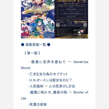
● 演奏原曲一覧 ●
【 第一部 】
・偶像に世界を委ねて ～ Idoratrize
World
・亡き王女の為のセプテット
・U.N.オーエンは彼女なのか？
・人形裁判 ～ 人の形弄びし少女
・幽雅に咲かせ、墨染の桜 ～ Border of
Life
・死霊の夜桜