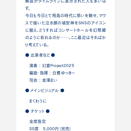
解説がタイムラインに表示された人も多いは
ず。
今日も今日とて飛鳥の時代に思いを馳せ、マウ
スで描いた泣き顔の埴安神をSNSのアイコン
に据え、どうすればコンサートホールを幻想郷
のように彩れるのか……。ここ最近はそればか
り考えている。
● 出演者など ●
演奏 ： 幻宴Project2025
編曲・指揮 ： 白鷺ゆっきー
司会 ： 金澤まい
● メインビジュアル ●
まくわうに
● チケット ●
全席指定
SS席 5,000円（完売）