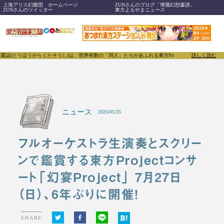
上海アリス幻樂団 ホームページ
ZUNさんのブログ「博麗幻想書譜」
ZUNさんのツイッター
東方よもやまニュース
がらくたそうし)は、世界有数の「同人」たちがあふれる東方Projectについて発信するメディア
詳しく読む
ニュース
2025/05/25
フルオーケストラ生演奏とスクリー
ンで鑑賞する東方Projectコンサ
ート「幻宴Project」 7月27日
（日）、6年ぶりに開催！
SHARE