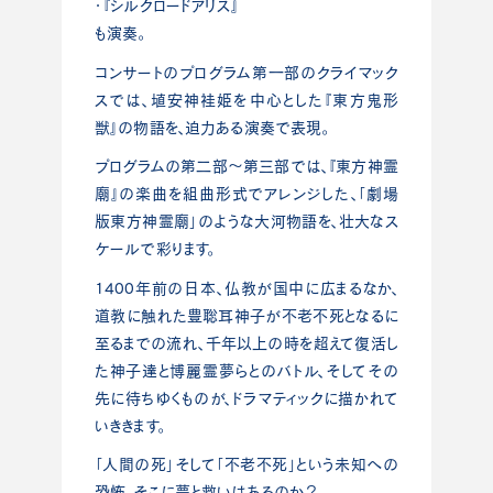
・『シルクロードアリス』
も演奏。
コンサートのプログラム第一部のクライマック
スでは、埴安神袿姫を中心とした『東方鬼形
獣』の物語を、迫力ある演奏で表現。
プログラムの第二部～第三部では、『東方神霊
廟』の楽曲を組曲形式でアレンジした、「劇場
版東方神霊廟」のような大河物語を、壮大なス
ケールで彩ります。
1400年前の日本、仏教が国中に広まるなか、
道教に触れた豊聡耳神子が不老不死となるに
至るまでの流れ、千年以上の時を超えて復活し
た神子達と博麗霊夢らとのバトル、そしてその
先に待ちゆくものが、ドラマティックに描かれて
いききます。
「人間の死」そして「不老不死」という未知への
恐怖、そこに夢と救いはあるのか？