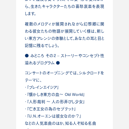
ら、生きたキャラクターたちの喜怒哀楽を表現
します。
複数のメロディが展開されながら幻想郷に関
わる彼女たちの物語が展開していく様は、新し
い東方アレンジの体験として、あなたの耳と目と
記憶に残るでしょう。
● みどころ その2 – ストーリーやコンセプト性
溢れるプログラム ●
コンサートのオープニングでは、シルクロードを
テーマに、
・『プレインエイジア』
・『懐かしき東方の血〜 Old World』
・『人形裁判 〜 人の形弄びし少女』
・『亡き王女の為のセプテット』
・『U.N.オーエンは彼女なのか？』
などの人気楽曲のほか、知る人ぞ知る名曲