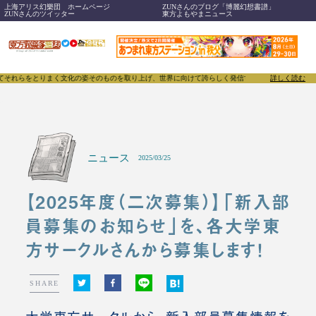
上海アリス幻樂団 ホームページ
ZUNさんのブログ「博麗幻想書譜」
ZUNさんのツイッター
東方よもやまニュース
をとりまく文化の姿そのものを取り上げ、世界に向けて誇らしく発信することで、東方Projectの
詳しく読む
ニュース
2025/03/25
【2025年度（二次募集）】「新入部
員募集のお知らせ」を、各大学東
方サークルさんから募集します！
SHARE