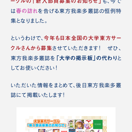
ークルの「新入部員募集のお知らせ」
も、今で
春の訪れ
は
を告げる
東方我楽多叢誌の
恒例特
集となりました。
今年も日本全国の大学東方サー
というわけで、
クルさんから募集
させていただきます！
ぜひ、
「大学の掲示板」の代わり
東方我楽多叢誌を
と
してお使いください！
いただいた情報をまとめて、後日東方我楽多叢
誌にて掲載いたします！