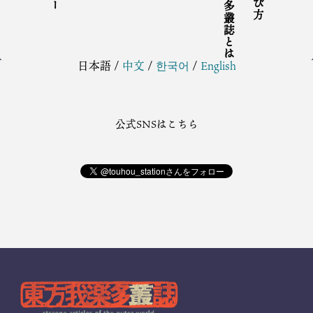
東方我楽多叢誌とは
日本語
/
中文
/
한국어
/
English
公式SNSはこちら