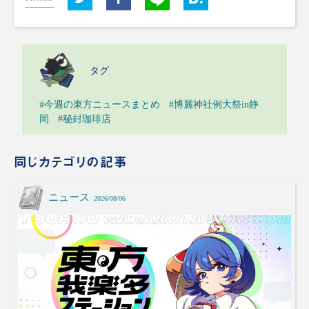
タグ
#今週の東方ニュースまとめ
#博麗神社例大祭in静
岡
#秘封珈琲店
同じカテゴリの記事
ニュース
2026/08/06