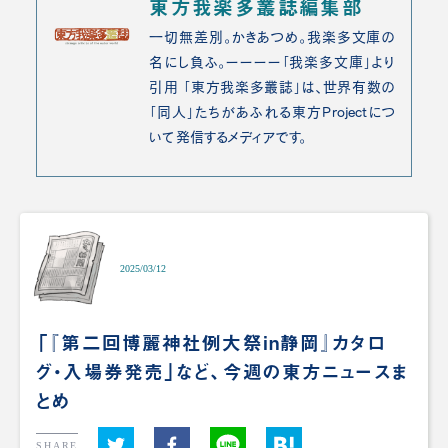
東方我楽多叢誌編集部
一切無差別。かきあつめ。我楽多文庫の
名にし負ふ。ーーーー「我楽多文庫」より
引用 「東方我楽多叢誌」は、世界有数の
「同人」たちがあふれる東方Projectにつ
いて発信するメディアです。
2025/03/12
「『第二回博麗神社例大祭in静岡』カタロ
グ・入場券発売」など、今週の東方ニュースま
とめ
SHARE