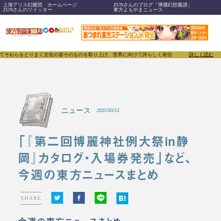
上海アリス幻樂団 ホームページ
ZUNさんのブログ「博麗幻想書譜」
ZUNさんのツイッター
東方よもやまニュース
らをとりまく文化の姿そのものを取り上げ、世界に向けて誇らしく発信することで、東方Projectの
詳しく読む
ニュース
2025/03/12
「『第二回博麗神社例大祭in静
岡』カタログ・入場券発売」など、
今週の東方ニュースまとめ
SHARE