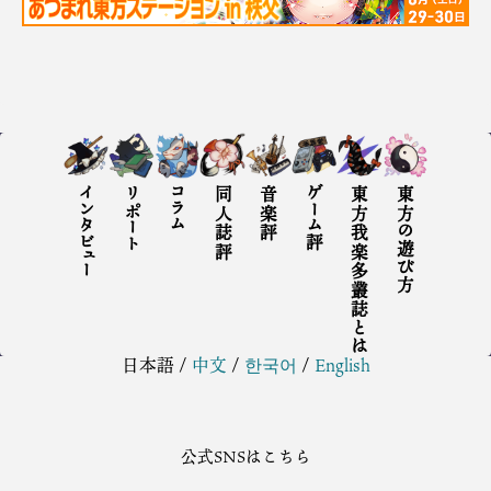
インタビュー
リポート
コラム
同人誌評
音楽評
ゲーム評
東方我楽多叢誌とは
東方の遊び方
日本語
/
中文
/
한국어
/
English
公式SNSはこちら