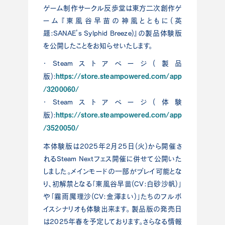
ゲーム制作サークル反歩堂は東方二次創作ゲ
ーム『東風谷早苗の神風とともに(英
題:SANAE’s Sylphid Breeze)』の製品体験版
を公開したことをお知らせいたします。
・Steamストアページ(製品
https://store.steampowered.com/app
版):
/3200060/
・Steamストアページ(体験
https://store.steampowered.com/app
版):
/3520050/
本体験版は2025年2月25日(火)から開催さ
れるSteam Nextフェス開催に併せて公開いた
しました。メインモードの一部がプレイ可能とな
り、初解禁となる「東風谷早苗(CV:白砂沙帆)」
や「霧雨魔理沙(CV:金澤まい)」たちのフルボ
イスシナリオも体験出来ます。 製品版の発売日
は2025年春を予定しております。さらなる情報