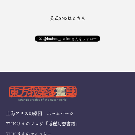
公式SNSはこちら
上海アリス幻樂団 ホームページ
ZUNさんのブログ「博麗幻想書譜」
ZUNさんのツイッター