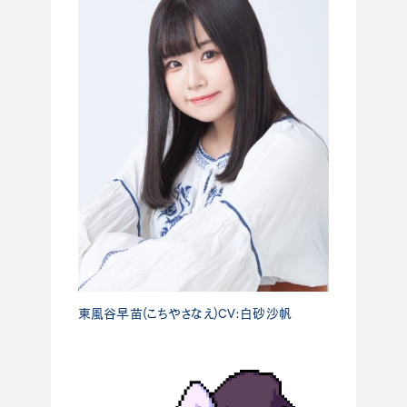
東風谷早苗(こちやさなえ)CV:白砂沙帆