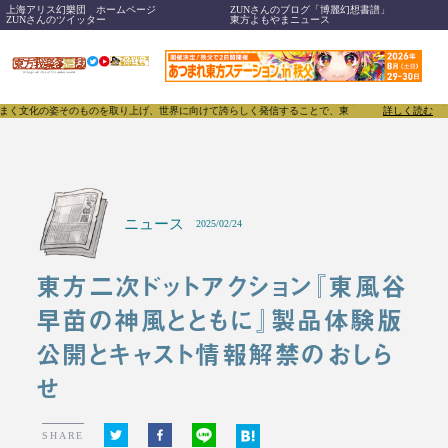
上海アリス幻樂団 ホームページ
ZUNさんのブログ「博麗幻想書譜」
ZUNさんのツイッター
東方よもやまニュース
ものを取り上げ、世界に向けて誇らしく発信することで、東方Projectのみならず「同人文化」その
詳しく読む
ニュース
2025/02/24
東方二次ドットアクション『東風谷
早苗の神風とともに』製品体験版
公開とキャスト情報解禁のおしら
せ
SHARE