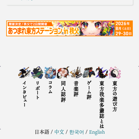
インタビュー
リポート
コラム
同人誌評
音楽評
ゲーム評
東方我楽多叢誌とは
東方の遊び方
日本語
/
中文
/
한국어
/
English