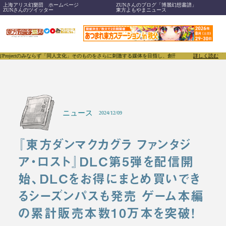
上海アリス幻樂団 ホームページ
ZUNさんのブログ「博麗幻想書譜」
ZUNさんのツイッター
東方よもやまニュース
みならず「同人文化」そのものをさらに刺激する媒体を目指し、創刊いたします。
東方我楽多叢誌(と
詳しく読む
ニュース
2024/12/09
『東方ダンマクカグラ ファンタジ
ア・ロスト』DLC第5弾を配信開
始、DLCをお得にまとめ買いでき
るシーズンパスも発売 ゲーム本編
の累計販売本数10万本を突破！