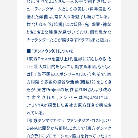
など、すべてZUNさん一人の手で制作され、シ
ューティングゲームとしての美しい弾幕演出や
優れた楽曲は、常に人々を魅了し続けている。
舞台となる「幻想郷」には妖怪・鬼・幽霊・神な
どさまざまな種族が息づいており、個性豊かな
キャラクターたちが織りなすドラマもまた魅力。
■「アンノウンX」について
「東方Projectを盛り上げ、世界に知らしめる」と
いう壮大な目的をもって活動する集団。もともと
は「正体不明のスポンサーＸ」という名前で、東
方界隈で多数の協賛や活動（暗躍!?）をしてき
たが、東方Projectの原作者ZUNさんより改め
て命名された。メンバーはAQUASTYLE・
JYUNYAが招集した各社の東方好きで構成さ
れている。
『東方ダンマクカグラ ファンタジア・ロスト』より
DeNAは開発から離脱。これまで『東方ダンマク
カグラ』にプロモーション協力を行っていたリュ