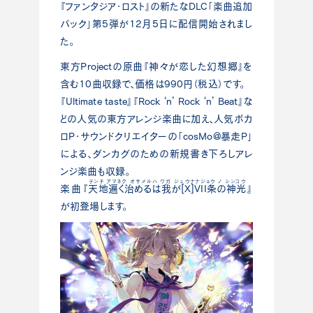
『ファンタジア・ロスト』の新たなDLC「楽曲追加
パック」第5弾が12月5日に配信開始されまし
た。
東方Projectの原曲『神々が恋した幻想郷』を
含む10曲収録で、価格は990円（税込）です。
『Ultimate taste』『Rock ‘n’ Rock ‘n’ Beat』な
どの人気の東方アレンジ楽曲に加え、人気ボカ
ロP・サウンドクリエイターの「cosMo@暴走P」
による、ダンカグのための新規書き下ろしアレ
ンジ楽曲も収録。
テンチ アマネク オサメルハ ワガ ジュウナナジョウ ノ シンコウ
楽曲『
天地遍く治めるは我が[X]VII条の神光
』
が初登場します。