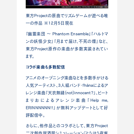
東方Projectの原曲でリズムゲームが遊べる唯
一の作品 ※12月5日現在
『幽霊楽団 ～ Phantom Ensemble』『ハルトマ
ンの妖怪少女』『月まで届け、不死の煙』など、
東方Project原作の楽曲が多数実装されてい
ます。
コラボ楽曲も多数配信
アニメのオープニング楽曲などを多数手がける
人気アーティスト、3人組バンド・fhánaによるア
レンジ楽曲『天衣無縫(not)innocent?』、ビート
まりおによるアレンジ楽曲『Help me,
ERINNNNNN!!』が無料アップデートとして好
評配信中。
さらに、他作品とのコラボとして、東方Project
二次創作居酒屋シミュレーション「とうほう夜雀