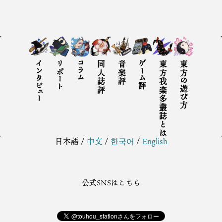
インタビュー
リポート
コラム
同人誌評
音楽評
ゲーム評
東方我楽多叢誌とは
東方の遊び方
日本語
/
中文
/
한국어
/
English
公式SNSはこちら