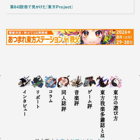
第64回！街で見かけた『東方Project』
インタビュー
リポート
コラム
同人誌評
音楽評
ゲーム評
東方我楽多叢誌とは
東方の遊び方