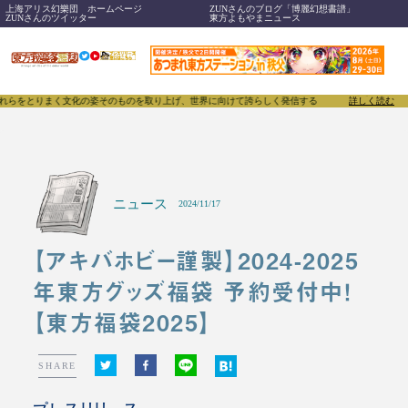
上海アリス幻樂団 ホームページ
ZUNさんのブログ「博麗幻想書譜」
ZUNさんのツイッター
東方よもやまニュース
まく文化の姿そのものを取り上げ、世界に向けて誇らしく発信することで、東方Projectのみなら
詳しく読む
ニュース
2024/11/17
【アキバホビー謹製】2024-2025
年東方グッズ福袋 予約受付中！
【東方福袋2025】
SHARE