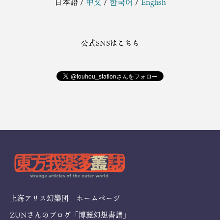
日本語
/
中文
/
한국어
/
English
公式SNSはこちら
上海アリス幻樂団 ホームページ
ZUNさんのブログ「博麗幻想書譜」